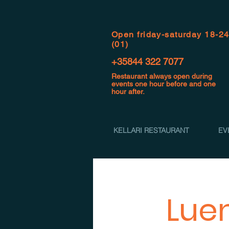
Open f
riday-saturday 18-2
(01)
+35844 322 7077
Restaurant always open during
events one hour before and one
hour after.
KELLARI RESTAURANT
EV
Lue