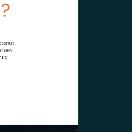
ä?
ttanut
hmisen
ntia