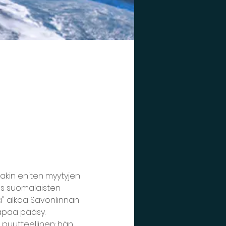
akin eniten myytyjen 
yös suomalaisten 
ä" alkaa Savonlinnan 
 vapaa pääsy.
 puutteellinen: hän 