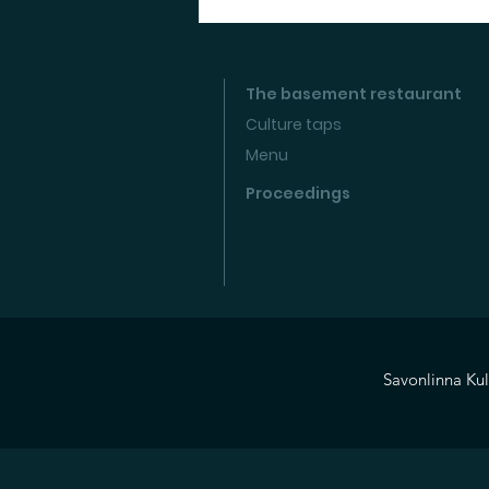
The basement restaurant
Culture taps
Menu
Proceedings
Savonlinna Kul