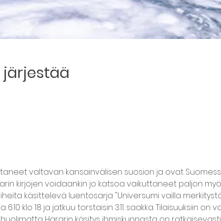
järjestää
uttaneet valtavan kansainvälisen suosion ja ovat Suomess
ararin kirjojen voidaankin jo katsoa vaikuttaneet paljon m
heita käsittelevä luentosarja "Universumi vailla merkityst
a 6.10 klo 18 ja jatkuu torstaisin 3.11. saakka. Tilaisuuksiin on
huolimatta Hararin käsitys ihmiskunnasta on ratkaisevasti