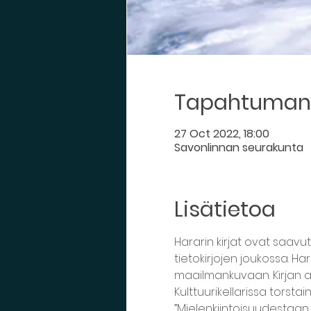
Tapahtuman 
27 Oct 2022, 18:00
Savonlinnan seurakunta
Lisätietoa
Hararin kirjat ovat saav
tietokirjojen joukossa. H
maailmankuvaan. Kirjan ai
Kulttuurikellarissa torstain
”Mielenkiintoisuudestaan 