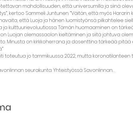
ettavan mahdollisuuden, että universumilla ja siinä oleva
s”, kertoo Sammeli Juntunen. ”Väitän, että myös Hararin k
 havaita, että Luoja ja hänen luomistyönsä pilkahtelee siel
a ja kulttuurievoluutiossa. Tämän huomaaminen on tärkeää
n Luojan olemassaolon kieltäminen ja siitä johtuva ole
o. Minusta on kirkkoherrana ja dosenttina tärkeää pitää e
.”
piti toteutua jo tammikuussa 2022, mutta koronatilanteen 
vonlinnan seurakunta. Yhteistyössä Savonlinnan…
uma