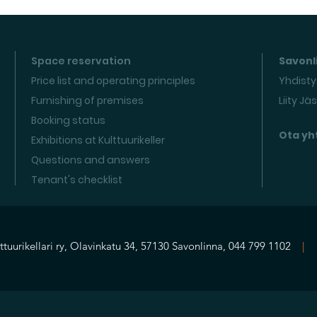
Space reservation
Savonli
Price list and operating principles
Yhdisty
Furnishing of premises
Liity Jä
Booking status
Ota yh
Exhibitions at Kulttuurikeller
Questions and answers
Tenant's checklist
ttuurikellari ry, Olavinkatu 34, 57130 Savonlinna, 044 799 1102
|