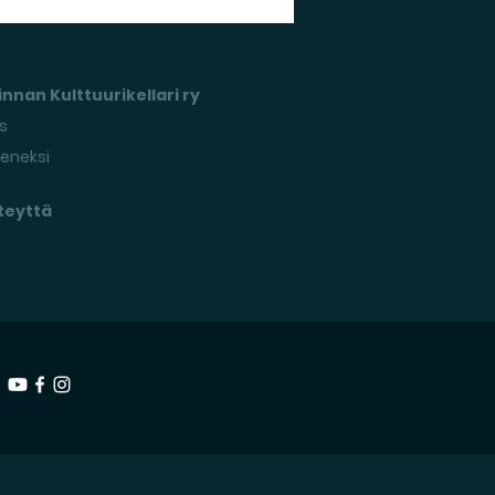
nnan Kulttuurikellari ry
s
seneksi
teyttä