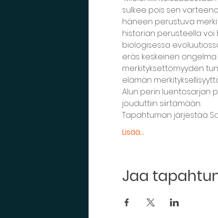
sulkee pois sen varteenot
häneen perustuva merkity
historian perusteella voi
biologisessa evoluutioss
eräs keskeinen ongelma o
merkityksettömyyden tunt
elämän merkityksellisyyttä
Alun perin luentosarjan 
jouduttiin siirtämään.
Tapahtuman järjestää Sa
Lisää...
Jaa tapaht