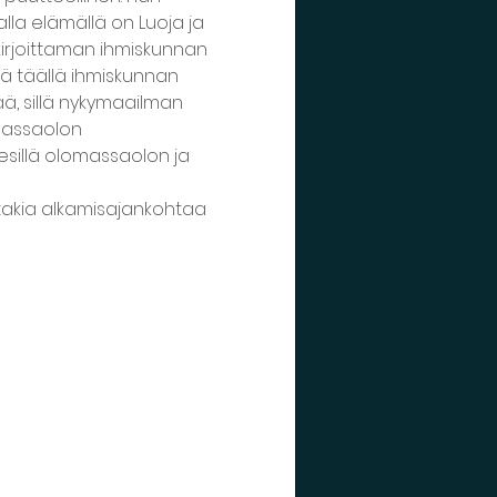
lla elämällä on Luoja ja 
irjoittaman ihmiskunnan 
lä täällä ihmiskunnan 
, sillä nykymaailman 
massaolon 
sillä olomassaolon ja 
takia alkamisajankohtaa 