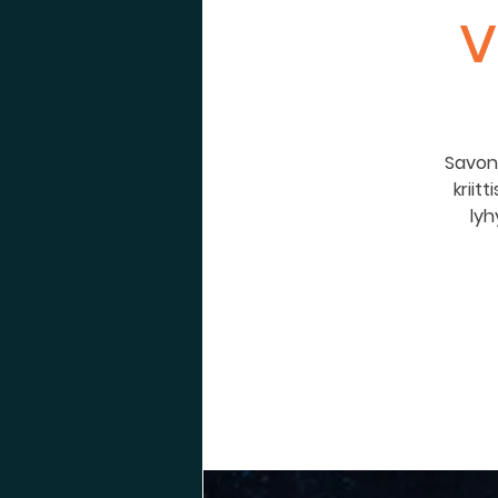
v
Savonl
kriit
lyh