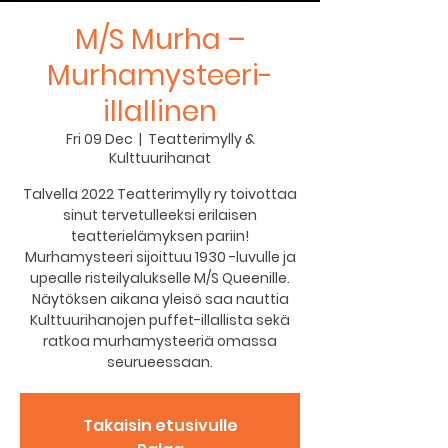
M/S Murha –
Murhamysteeri-
illallinen
Fri 09 Dec
  |  
Teatterimylly &
Kulttuurihanat
Talvella 2022 Teatterimylly ry toivottaa
sinut tervetulleeksi erilaisen
teatterielämyksen pariin!
Murhamysteeri sijoittuu 1930 -luvulle ja
upealle risteilyalukselle M/S Queenille.
Näytöksen aikana yleisö saa nauttia
Kulttuurihanojen puffet-illallista sekä
ratkoa murhamysteeriä omassa
Takaisin etusivulle