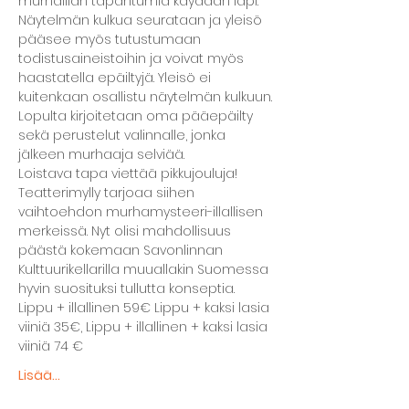
murhaillan tapahtumia käydään läpi. 
Näytelmän kulkua seurataan ja yleisö 
pääsee myös tutustumaan 
todistusaineistoihin ja voivat myös 
haastatella epäiltyjä. Yleisö ei 
kuitenkaan osallistu näytelmän kulkuun.
Lopulta kirjoitetaan oma pääepäilty 
sekä perustelut valinnalle, jonka 
jälkeen murhaaja selviää.
Loistava tapa viettää pikkujouluja! 
Teatterimylly tarjoaa siihen 
vaihtoehdon murhamysteeri-illallisen 
merkeissä. Nyt olisi mahdollisuus 
päästä kokemaan Savonlinnan 
Kulttuurikellarilla muuallakin Suomessa 
hyvin suosituksi tullutta konseptia.
Lippu + illallinen 59€ Lippu + kaksi lasia 
viiniä 35€, Lippu + illallinen + kaksi lasia 
viiniä 74 €
Lisää...