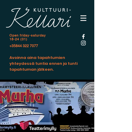
Open f
riday-saturday
18-24 (01)
+35844 322 7077
Avoinna aina tapahtumien
yhteydessä tuntia ennen ja tunti
tapahtuman jälkeen.