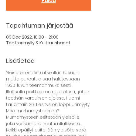
Palaa
Tapahtuman järjestää
09 Dec 2022, 18:00 – 21:00
Teatterimylly & Kulttuurihanat
Lisätietoa
Yleisö ei osallistu itse illan kulkuun, 
mutta pukeutua saa halutessaan 
1930-luvun teemanmukaisesti. 
Illallisella paikkoja on rajoitetusti,  joten 
teethän varauksen ajoissa. Huom! 
Lauantain 26.1.1 esitys on loppuunmyyty.
Mikä murhamysteeri on?
Murhamysteeri esitetään yleisölle, 
joka voi samalla nauttia illallisesta. 
Kaikki epäillyt esitellään yleisölle sekä 