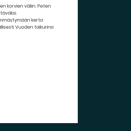
en korvien väliin. Peten 
täväksi.
hämmästymään kerta 
llisesti Vuoden taikurina 