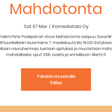
Mahdotonta
Sat 07 Mar
  |  
Komediatalo Oy
talisti Pete Poskiparran show Mahdotonta saapuu Savonli
lttuurikellariin lauantaina 7. maaliskuuta klo 19:00! Esitykse
tellaan nauruhermoja, luetaan ajatuksia ja muutetaan mah
mahdolliseksi. Liput 35€ ovelta ja ennakkoon tiketti.fi
Takaisin etusivulle
Paluu