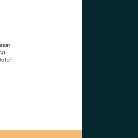
nnan
ssä
doton