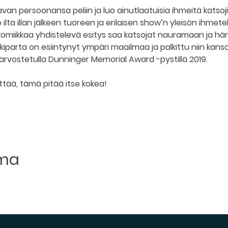
avan persoonansa peliin ja luo ainutlaatuisia ihmeitä katsoji
ilta illan jälkeen tuoreen ja erilaisen show’n yleisön ihmetel
a komiikkaa yhdistelevä esitys saa katsojat nauramaan ja 
kiparta on esiintynyt ympäri maailmaa ja palkittu niin kansa
 arvostetulla Dunninger Memorial Award -pystillä 2019.
ttää, tämä pitää itse kokea!
uma