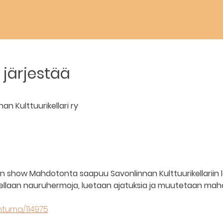
järjestää
n Kulttuurikellari ry
an show Mahdotonta saapuu Savonlinnan Kulttuurikellariin 
titellaan nauruhermoja, luetaan ajatuksia ja muutetaan mah
ahtuma/114975