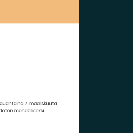
lauantaina 7. maaliskuuta 
doton mahdolliseksi.