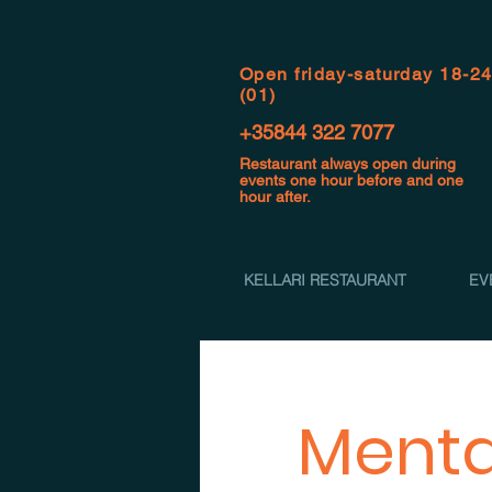
Open f
riday-saturday 18-2
(01)
+35844 322 7077
Restaurant always open during
events one hour before and one
hour after.
KELLARI RESTAURANT
EV
Mental