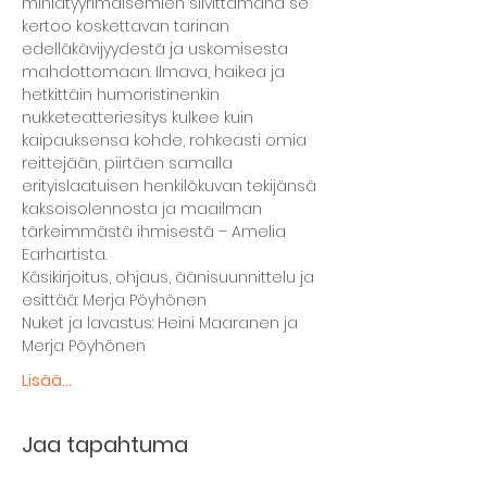
miniatyyrimaisemien siivittämänä se 
kertoo koskettavan tarinan 
edelläkävijyydestä ja uskomisesta 
mahdottomaan. Ilmava, haikea ja 
hetkittäin humoristinenkin 
nukketeatteriesitys kulkee kuin 
kaipauksensa kohde, rohkeasti omia 
reittejään, piirtäen samalla 
erityislaatuisen henkilökuvan tekijänsä 
kaksoisolennosta ja maailman 
tärkeimmästä ihmisestä – Amelia 
Earhartista.
Käsikirjoitus, ohjaus, äänisuunnittelu ja 
esittää: Merja Pöyhönen
Nuket ja lavastus: Heini Maaranen ja 
Merja Pöyhönen
Lisää...
Jaa tapahtuma