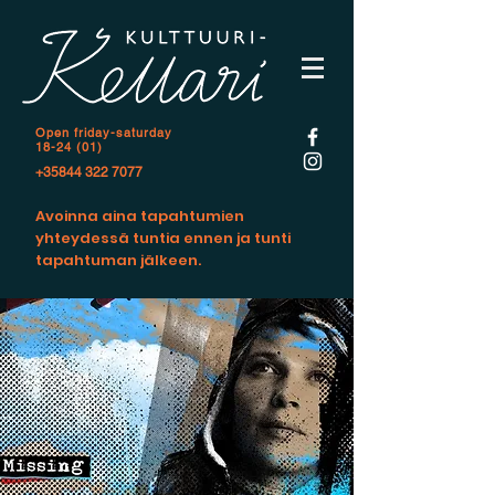
Open f
riday-saturday
18-24 (01)
+35844 322 7077
Avoinna aina tapahtumien
yhteydessä tuntia ennen ja tunti
tapahtuman jälkeen.