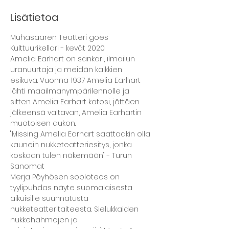
Lisätietoa
Muhasaaren Teatteri goes 
Kulttuurikellari - kevät 2020
Amelia Earhart on sankari, ilmailun 
uranuurtaja ja meidän kaikkien 
esikuva. Vuonna 1937 Amelia Earhart 
lähti maailmanympärilennolle ja 
sitten Amelia Earhart katosi, jättäen 
jälkeensä valtavan, Amelia Earhartin 
muotoisen aukon.
"Missing Amelia Earhart saattaakin olla 
kaunein nukketeatteriesitys, jonka 
koskaan tulen näkemään" - Turun 
Sanomat
Merja Pöyhösen sooloteos on 
tyylipuhdas näyte suomalaisesta 
aikuisille suunnatusta 
nukketeatteritaiteesta. Sielukkaiden 
nukkehahmojen ja 