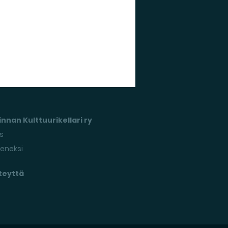
nnan Kulttuurikellari ry
s
seneksi
teyttä