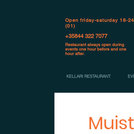
Open f
riday-saturday 18-2
(01)
+35844 322 7077
Restaurant always open during
events one hour before and one
hour after.
KELLARI RESTAURANT
EV
Muist