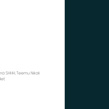
mä SHHH, Teemu Nikali 
et. 