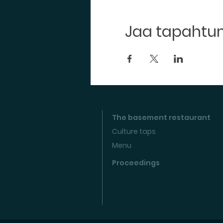
Jaa tapaht
The basement restaurant
Culture taps
Menu
Proceedings