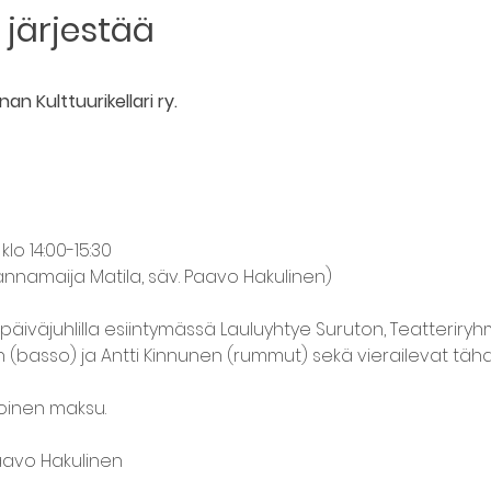
järjestää
an Kulttuurikellari ry.
klo 14:00-15:30
Hannamaija Matila, säv. Paavo Hakulinen)
iväjuhlilla esiintymässä Lauluyhtye Suruton, Teatteriryh
n (basso) ja Antti Kinnunen (rummut) sekä vierailevat tähd
inen maksu.
avo Hakulinen