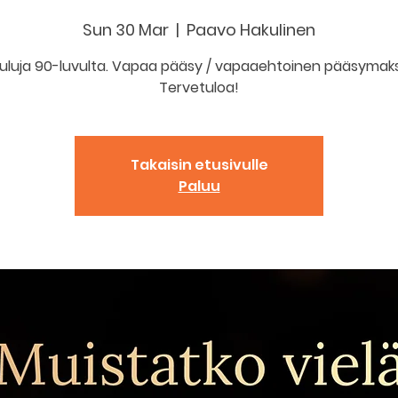
Sun 30 Mar
  |  
Paavo Hakulinen
uluja 90-luvulta. Vapaa pääsy / vapaaehtoinen pääsymak
Tervetuloa!
Takaisin etusivulle
Paluu