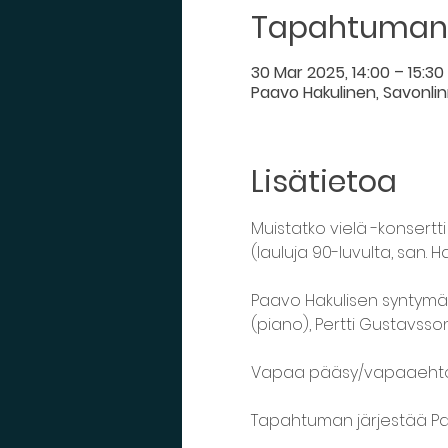
Tapahtuman 
30 Mar 2025, 14:00 – 15:30
Paavo Hakulinen, Savonlinn
Lisätietoa
Muistatko vielä -konsertti 
(lauluja 90-luvulta, san. 
Paavo Hakulisen syntymäpä
(piano), Pertti Gustavsso
Vapaa pääsy/vapaaehto
Tapahtuman järjestää Pa