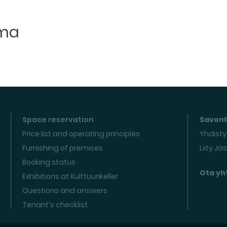
uma
Space reservation
Savonli
Price list and operating principles
Yhdisty
Furnishing of premises
Liity Jä
Booking status
Ota yh
Exhibitions at Kulttuurikeller
Questions and answers
Tenant's checklist