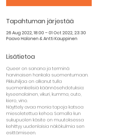
Tapahtuman järjestää
26 Aug 2022, 18:00 – 01 Oct 2022, 23:30
Paavo Halonen & Antti Kauppinen
Lisätietoa
Queer on sanana ja terminä 
harvinaisen hankala suomentumaan. 
Pikkuhiljaa on alkanut tulla 
suomenkielisiä käännösehdotuksia: 
kyseenalainen, vikuri, kumma, outo, 
kiero, vino.
Näyttely avaa monia tapoja katsoa 
miesoletettua kehoa. Samalla kun 
sukupuolen käsite on muutoksessa 
kehittyy uudenlaisia näkökulmia sen 
esittämiseen.