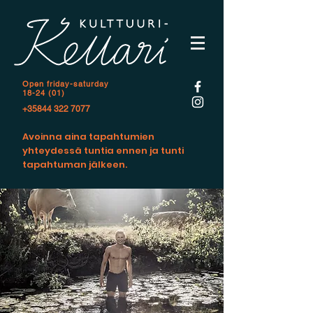
Open f
riday-saturday
18-24 (01)
+35844 322 7077
Avoinna aina tapahtumien
yhteydessä tuntia ennen ja tunti
tapahtuman jälkeen.