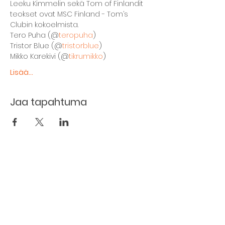
Leeku Kimmelin sekä Tom of Finlandit 
teokset ovat MSC Finland - Tom’s 
Clubin kokoelmista.
Tero Puha (@
teropuha
)
Tristor Blue (@
tristorblue
)
Mikko Karekivi (@
tikrumikko
)
Lisää...
Jaa tapahtuma
The basement restaurant
Culture taps
Menu
Proceedings
Space reservation