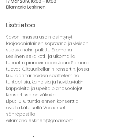
17 Mar 2019, 16:00 – 18:00
Eilamaria Leskinen
Lisätietoa
Savonlinnassa usein esiintynyt 
laajaäänialainen sopraano ja yleisön 
suosikkinakin palkittu Eilamaria 
Leskinen sekä koti- ja ulkomailla 
tunnettu pianovirtuoosi Jouni Somero 
tuovat Kulttuurikellariin konsertin, jossa 
kuullaan tarinoiden saattelemina 
tunteellisia, kaihoisia ja huvittaviakin 
kappaleita ja upeita pianosooloja!
Konsertissa on väliaika.
Liput 15 € tuntia ennen konserttia 
ovelta käteisellä. Varaukset 
sähköpostilla 
eilamaria.leskinen@gmail.com