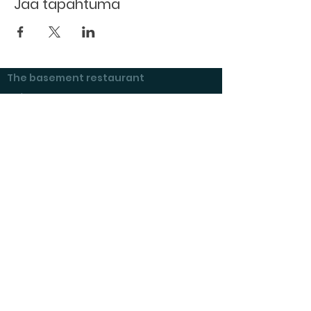
Jaa tapahtuma
The basement restaurant
Culture taps
Menu
Proceedings
Space reservation
Price list and operating principles
Furnishing of premises
Booking status
Exhibitions at Kulttuurikeller
Questions and answers
Tenant's checklist
Savonlinnan Kulttuurikellari ry