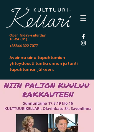
Open f
riday-saturday
18-24 (01)
+35844 322 7077
Avoinna aina tapahtumien
yhteydessä tuntia ennen ja tunti
tapahtuman jälkeen.