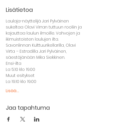
Lisätietoa
Laulaja-näyttelijä Jari Pylväinen 
sukeltaa Olavi Virran tuttuun rooliin ja 
kajauttaa laulun ilmoille. Vahvojen ja 
ikimuistoisten laulujen ilta.
Savonlinnan Kulttuurikellarilla, Olavi 
Virta – Estradilla Jari Pylväinen, 
säestäjänään Mika Siekkinen.
Ensi-ilta
La 5.10 klo 19.00
Muut esitykset
La 19.10 klo 19.00
Lisää...
Jaa tapahtuma