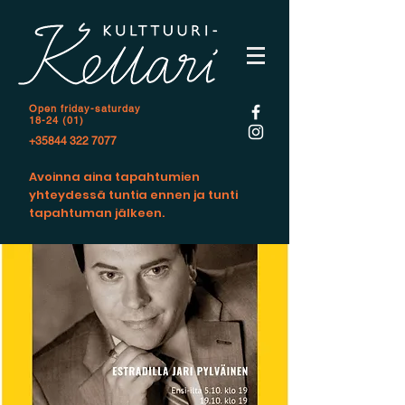
Open f
riday-saturday
18-24 (01)
+35844 322 7077
Avoinna aina tapahtumien
yhteydessä tuntia ennen ja tunti
tapahtuman jälkeen.