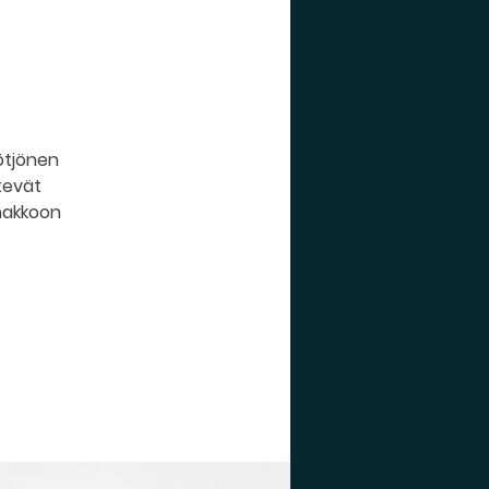
ötjönen
htevät
nnakkoon