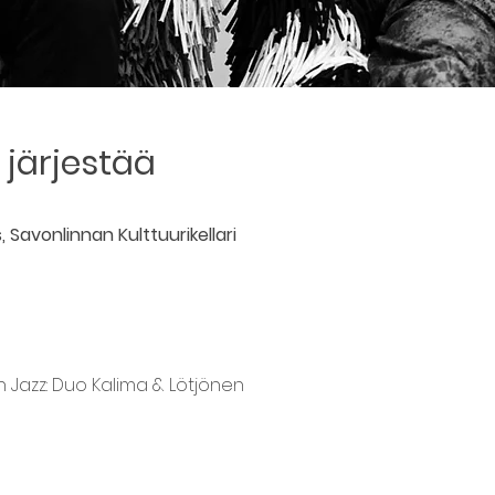
järjestää
 Savonlinnan Kulttuurikellari
vin Jazz: Duo Kalima & Lötjönen