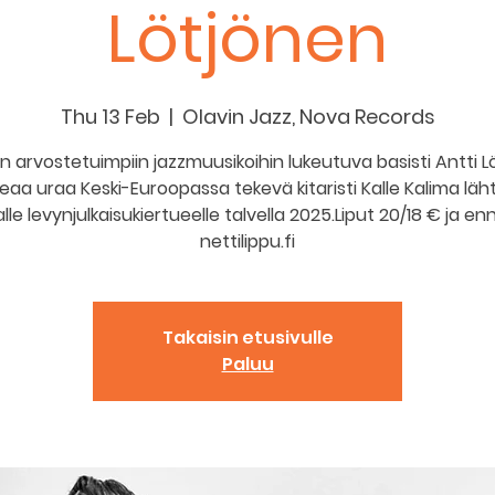
Lötjönen
Thu 13 Feb
  |  
Olavin Jazz, Nova Records
 arvostetuimpiin jazzmuusikoihin lukeutuva basisti Antti L
eaa uraa Keski-Euroopassa tekevä kitaristi Kalle Kalima lä
lle levynjulkaisukiertueelle talvella 2025.Liput 20/18 € ja e
nettilippu.fi
Takaisin etusivulle
Paluu