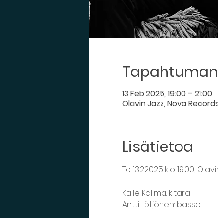
Tapahtuman 
13 Feb 2025, 19:00 – 21:00
Olavin Jazz, Nova Records,
Lisätietoa
To 13.2.2025 klo 19.00, Ola
Kalle Kalima: kitara
Antti Lötjönen: basso