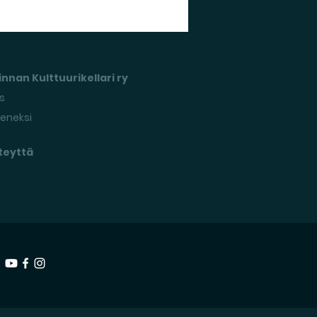
nnan Kulttuurikellari ry
s
seneksi
teyttä