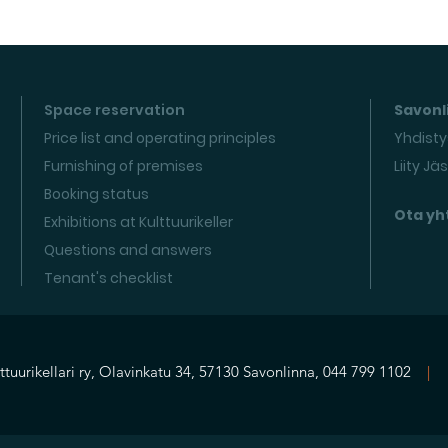
Space reservation
Savonli
Price list and operating principles
Yhdisty
Furnishing of premises
Liity Jä
Booking status
Ota yh
Exhibitions at Kulttuurikeller
Questions and answers
Tenant's checklist
ttuurikellari ry, Olavinkatu 34, 57130 Savonlinna, 044 799 1102
|