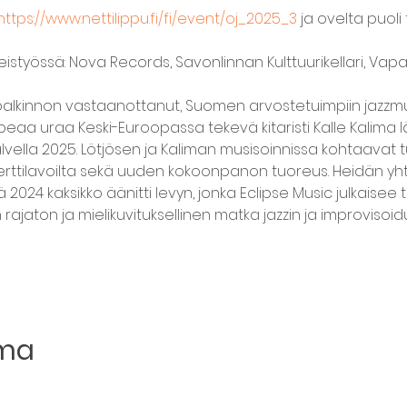
https://www.nettilippu.fi/fi/event/oj_2025_3
 ja ovelta puoli
teistyössä: Nova Records, Savonlinnan Kulttuurikellari, Vap
ö-palkinnon vastaanottanut, Suomen arvostetuimpiin jazzmu
upeaa uraa Keski-Euroopassa tekevä kitaristi Kalle Kalima 
talvella 2025. Lötjösen ja Kaliman musisoinnissa kohtaavat 
ttilavoilta sekä uuden kokoonpanon tuoreus. Heidän yhte
llä 2024 kaksikko äänitti levyn, jonka Eclipse Music julkaise
an rajaton ja mielikuvituksellinen matka jazzin ja improvisoi
uma