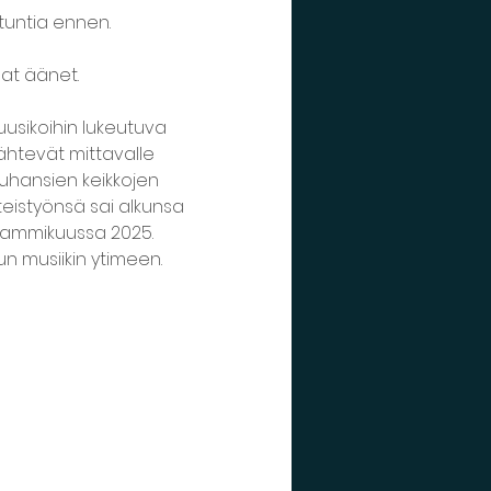
 tuntia ennen.
aat äänet.
usikoihin lukeutuva 
lähtevät mittavalle 
tuhansien keikkojen 
istyönsä sai alkunsa 
e tammikuussa 2025. 
dun musiikin ytimeen.