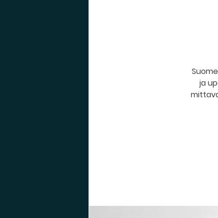
Suomen
ja up
mittava