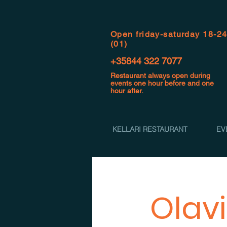
Open f
riday-saturday 18-2
(01)
+35844 322 7077
Restaurant always open during
events one hour before and one
hour after.
KELLARI RESTAURANT
EV
Olavi