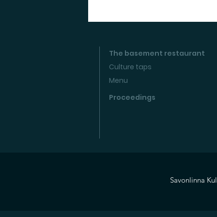
The basement restaurant
Culture taps
Menu
Proceedings
Savonlinna Kul