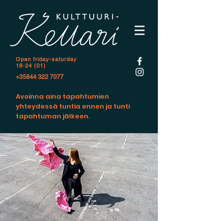
Open f
riday-saturday
18-24 (01)
+35844 322 7077
Avoinna aina tapahtumien
yhteydessä tuntia ennen ja tunti
tapahtuman jälkeen.