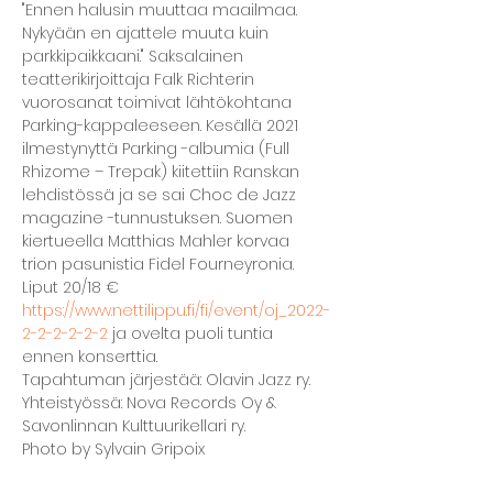
"Ennen halusin muuttaa maailmaa. 
Nykyään en ajattele muuta kuin 
parkkipaikkaani." Saksalainen 
teatterikirjoittaja Falk Richterin 
vuorosanat toimivat lähtökohtana 
Parking-kappaleeseen. Kesällä 2021 
ilmestynyttä Parking -albumia (Full 
Rhizome – Trepak) kiitettiin Ranskan 
lehdistössä ja se sai Choc de Jazz 
magazine -tunnustuksen. Suomen 
kiertueella Matthias Mahler korvaa 
trion pasunistia Fidel Fourneyronia.
Liput 20/18 € 
https://www.nettilippu.fi/fi/event/oj_2022-
2-2-2-2-2-2
 ja ovelta puoli tuntia 
ennen konserttia.
Tapahtuman järjestää: Olavin Jazz ry. 
Yhteistyössä: Nova Records Oy & 
Savonlinnan Kulttuurikellari ry.
Photo by Sylvain Gripoix