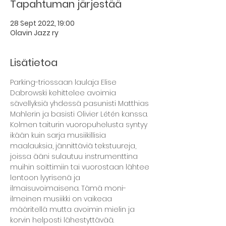
Tapahtuman järjestää
28 Sept 2022, 19:00
Olavin Jazz ry
Lisätietoa
Parking-triossaan laulaja Elise 
Dabrowski kehittelee avoimia 
sävellyksiä yhdessä pasunisti Matthias 
Mahlerin ja basisti Olivier Létén kanssa. 
Kolmen taiturin vuoropuhelusta syntyy 
ikään kuin sarja musiikillisia 
maalauksia, jännittäviä tekstuureja, 
joissa ääni sulautuu instrumenttina 
muihin soittimiin tai vuorostaan lähtee 
lentoon lyyrisenä ja 
ilmaisuvoimaisena. Tämä moni-
ilmeinen musiikki on vaikeaa 
määritellä mutta avoimin mielin ja 
korvin helposti lähestyttävää.