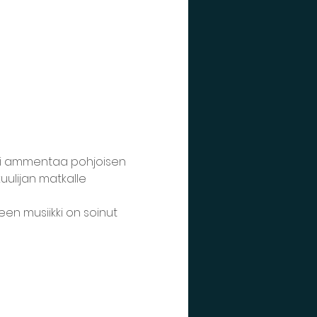
kki ammentaa pohjoisen 
uulijan matkalle 
een musiikki on soinut 