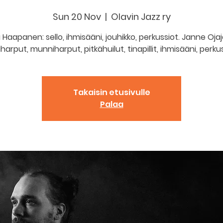
Sun 20 Nov
  |  
Olavin Jazz ry
a Haapanen: sello, ihmisääni, jouhikko, perkussiot. Janne Ojaj
iharput, munniharput, pitkähuilut, tinapillit, ihmisääni, perkus
Takaisin etusivulle
Palaa