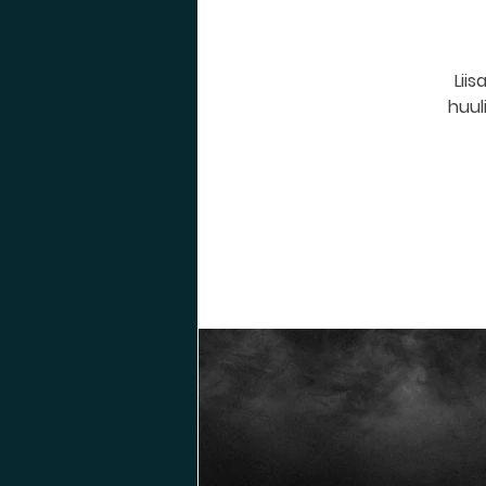
Liis
huul