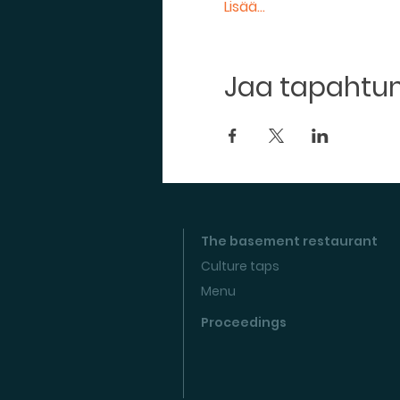
Lisää...
Jaa tapaht
The basement restaurant
Culture taps
Menu
Proceedings