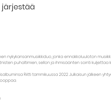
järjestää
inen nykykansanmusiikkiduo, jonka ennakkoluuloton musii
tnisten puhaltimien, sellon ja ihmisäänten sointi kuljettaa k
isalbuminsa Riitti tammikuussa 2022. Julkaisun jälkeen yhty
rooppaa.
a