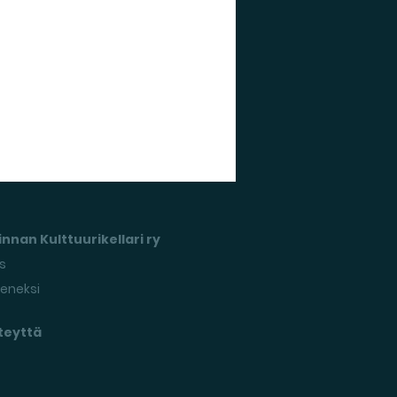
nnan Kulttuurikellari ry
s
seneksi
teyttä