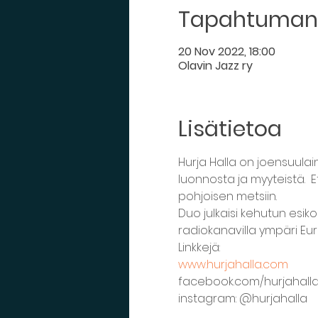
Tapahtuman 
20 Nov 2022, 18:00
Olavin Jazz ry
Lisätietoa
Hurja Halla on joensuula
luonnosta ja myyteistä.  E
pohjoisen metsiin.
Duo julkaisi kehutun esiko
radiokanavilla ympäri Eu
Linkkejä:
www.hurjahalla.com
facebook.com/hurjahall
instagram: @hurjahalla