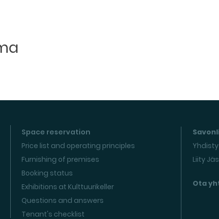
uma
Space reservation
Savonli
Price list and operating principles
Yhdisty
Furnishing of premises
Liity Jä
Booking status
Ota yh
Exhibitions at Kulttuurikeller
Questions and answers
Tenant's checklist