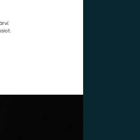
ärvi:
siot.