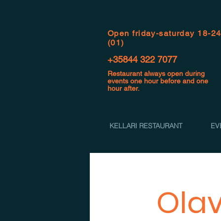
Open f
riday-saturday 18-2
(01)
+35844 322 7077
Restaurant always open during
events one hour before and one
hour after.
KELLARI RESTAURANT
EV
Olav