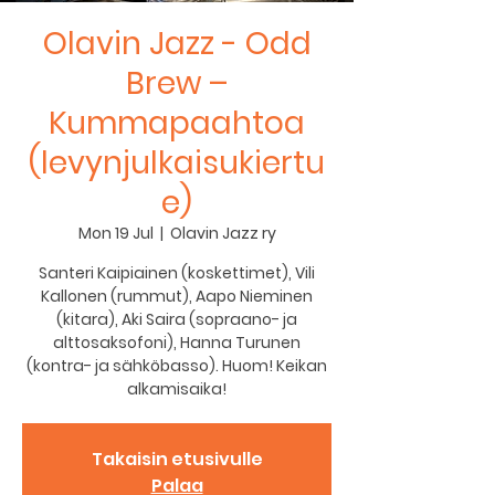
Olavin Jazz - Odd
Brew –
Kummapaahtoa
(levynjulkaisukiertu
e)
Mon 19 Jul
  |  
Olavin Jazz ry
Santeri Kaipiainen (koskettimet), Vili
Kallonen (rummut), Aapo Nieminen
(kitara), Aki Saira (sopraano- ja
alttosaksofoni), Hanna Turunen
(kontra- ja sähköbasso). Huom! Keikan
Takaisin etusivulle
Palaa