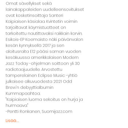
Omat sävellykset sekä 
lainakappaleiden uudelleensovitukset 
ovat kosketinsoittaja Santeri 
Kaipiaisen käsialaa. Kvintetin voimin 
tarjoiltavat käymistuotteet on 
tarkoitettu nautittavaksi raikkain korvin.
Esikois-EP Koemaisto näki päivänvalon 
kesän kynnyksellä 2017 ja sen 
aloitusraita E12 pääsi saman vuoden 
kesäkuussa amerikkalaisen Modern 
Jazz Today -ohjelman soittoon yli 30 
radiotaajuudelle. Arvostettu 
tamperelainen Eclipse Music -yhtiö 
julkaisee alkuvuodesta 2021 Odd 
Brew'n debyyttialbumin 
Kummapaahtoa.
"Kaipiaisen luoma sekoitus on hurja ja 
hurmaava."
-Pentti Ronkanen, Suomijazz.com
Lisää...