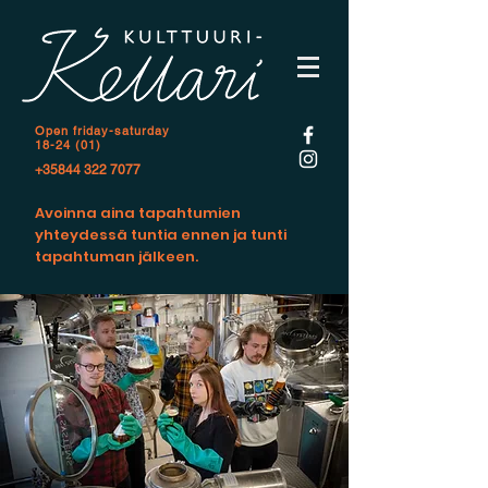
Open f
riday-saturday
18-24 (01)
+35844 322 7077
Avoinna aina tapahtumien
yhteydessä tuntia ennen ja tunti
tapahtuman jälkeen.