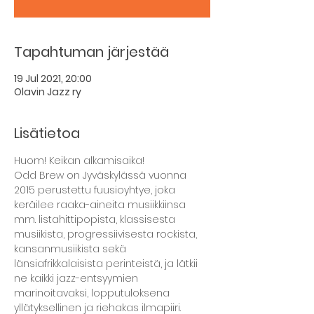
Tapahtuman järjestää
19 Jul 2021, 20:00
Olavin Jazz ry
Lisätietoa
Huom! Keikan alkamisaika!
Odd Brew on Jyväskylässä vuonna 
2015 perustettu fuusioyhtye, joka 
keräilee raaka-aineita musiikkiinsa 
mm. listahittipopista, klassisesta 
musiikista, progressiivisesta rockista, 
kansanmusiikista sekä 
länsiafrikkalaisista perinteistä, ja lätkii 
ne kaikki jazz-entsyymien 
marinoitavaksi, lopputuloksena 
yllätyksellinen ja riehakas ilmapiiri.