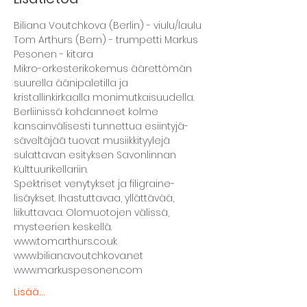
Biliana Voutchkova (Berlin) - viulu/laulu 
Tom Arthurs (Bern) - trumpetti Markus 
Pesonen - kitara  
Mikro-orkesterikokemus äärettömän 
suurella äänipaletilla ja 
kristallinkirkaalla monimutkaisuudella. 
Berliinissä kohdanneet kolme 
kansainvälisesti tunnettua esiintyjä-
säveltäjää tuovat musiikkityylejä 
sulattavan esityksen Savonlinnan 
Kulttuurikellariin.  
Spektriset venytykset ja filigraine-
lisäykset. Ihastuttavaa, yllättävää, 
liikuttavaa. Olomuotojen välissä, 
mysteerien keskellä.
www.tomarthurs.co.uk
www.bilianavoutchkova.net
www.markuspesonen.com
Lisää...