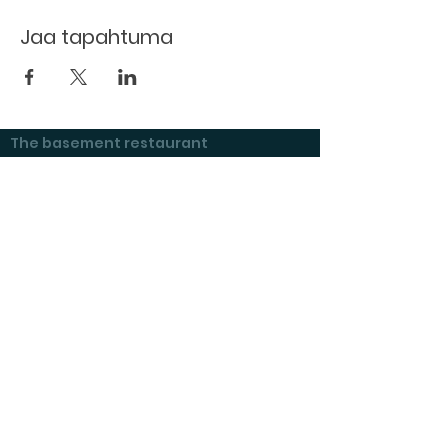
Jaa tapahtuma
The basement restaurant
Culture taps
Menu
Proceedings
Space reservation
Price list and operating principles
Furnishing of premises
Booking status
Exhibitions at Kulttuurikeller
Questions and answers
Tenant's checklist