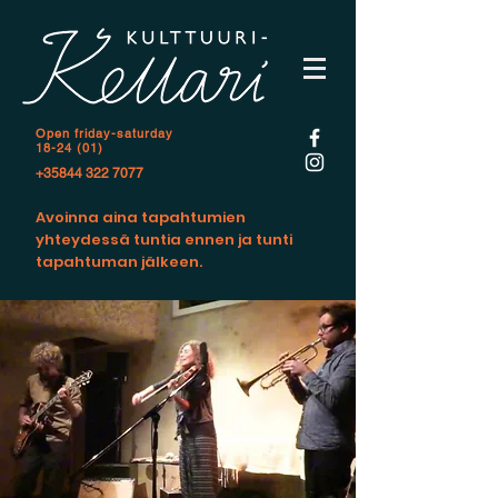
Open f
riday-saturday
18-24 (01)
+35844 322 7077
Avoinna aina tapahtumien
yhteydessä tuntia ennen ja tunti
tapahtuman jälkeen.