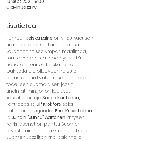
16 Sept 2021, 19:00
Olavin Jazz ry
Lisätietoa
Rumpali 
Reiska Laine
 on yli 50-vuotisen 
uransa aikana soittanut useissa 
kokoonpanoissa ympäri maailmaa, 
mutta varsinaista omaa yhtyettä 
hänellä ei ennen Reiska Laine 
Quintetia ole ollut. Vuonna 2018 
perustettuun kvintettiinsä Laine kokosi 
todellisen suomalaisen jazzin 
unelmatiimin, johon kuuluvat 
kosketinsoittaja 
Seppo Kantonen, 
kontrabasisti 
Ulf Krokfors
 sekä 
saksofonistilegendat 
Eero Koivistoinen
ja 
Juhani "Junnu" Aaltonen
. Yhtyeen 
kaikki jäsenet on palkittu Suomen 
arvostetuimmalla jazztunnustuksella, 
Suomen Jazzliiton Yrjö-palkinnolla.