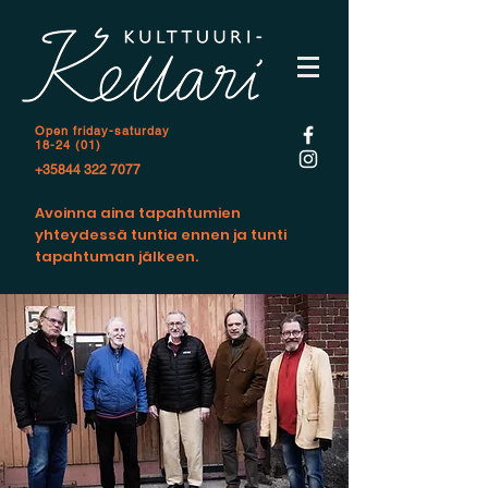
Open f
riday-saturday
18-24 (01)
+35844 322 7077
Avoinna aina tapahtumien
yhteydessä tuntia ennen ja tunti
tapahtuman jälkeen.