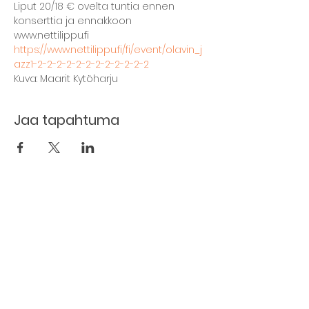
Liput 20/18 € ovelta tuntia ennen 
konserttia ja ennakkoon 
www.nettilippu.fi
https://www.nettilippu.fi/fi/event/olavin_j
azz1-2-2-2-2-2-2-2-2-2-2-2-2
Kuva: Maarit Kytöharju
Jaa tapahtuma
The basement restaurant
Culture taps
Menu
Proceedings
Space reservation
Price list and operating principles