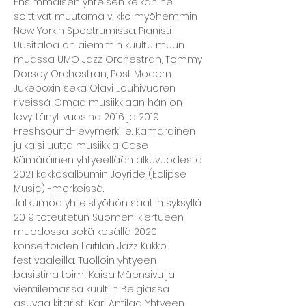
Ensimmäisen yhteisen keikan he 
soittivat muutama viikko myöhemmin 
New Yorkin Spectrumissa. Pianisti 
Uusitaloa on aiemmin kuultu muun 
muassa UMO Jazz Orchestran, Tommy 
Dorsey Orchestran, Post Modern 
Jukeboxin sekä Olavi Louhivuoren 
riveissä. Omaa musiikkiaan hän on 
levyttänyt vuosina 2016 ja 2019 
Freshsound-levymerkille. Kämäräinen 
julkaisi uutta musiikkia Case 
Kämäräinen yhtyeellään alkuvuodesta 
2021 kakkosalbumin Joyride (Eclipse
Music) -merkeissä.
Jatkumoa yhteistyöhön saatiin syksyllä 
2019 toteutetun Suomen-kiertueen 
muodossa sekä kesällä 2020 
konsertoiden Laitilan Jazz Kukko 
festivaaleilla. Tuolloin yhtyeen 
basistina toimi Kaisa Mäensivu ja 
vierailemassa kuultiin Belgiassa 
asuvaa kitaristi Kari Antilaa. Yhtyeen 