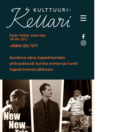
Open f
riday-saturday
18-24 (01)
+35844 322 7077
Avoinna aina tapahtumien
yhteydessä tuntia ennen ja tunti
tapahtuman jälkeen.