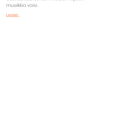
musiikkia voisi…
Lisää...
Jaa tapahtuma
The basement restaurant
Culture taps
Menu
Proceedings
Space reservation
Price list and operating principles
Furnishing of premises
Booking status