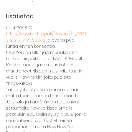
Lisätietoa
Liput 20/18 € 
https://www.nettilippu.fi/fi/event/oj_2022-
2-2-2-2-2-2-2-2-2-2
 ja ovelta puoli 
tuntia ennen konserttia.
New York on ollut jazzmuusikoiden 
kohtaamispaikka jo pitkään. 50-luvulta 
lähtien monet jazz muusikot ovat 
muuttaneet rikkaan musiikkikulttuurin 
vuoksi New Yorkiin, joka puolelta 
Yhdysvaltoja.
Tämä yhteistyö sai alkunsa saman, 
mutta tuoreemman tarinan kautta. 
 Uusitalo ja Kämäräinen tutustuivat 
sattumalta New Yorkissa Smalls-
jazzklubin edustalla syksyllä 2018, jonka 
seurauksena aloittivat yhteisen 
produktion nimeltä New New Trio. 