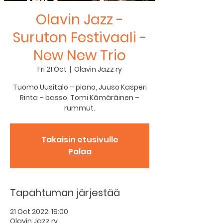
Olavin Jazz -
Suruton Festivaali -
New New Trio
Fri 21 Oct
  |  
Olavin Jazz ry
Tuomo Uusitalo – piano, Juuso Kasperi
Rinta – basso, Tomi Kämäräinen –
rummut.
Takaisin etusivulle
Palaa
Tapahtuman järjestää
21 Oct 2022, 19:00
Olavin Jazz ry