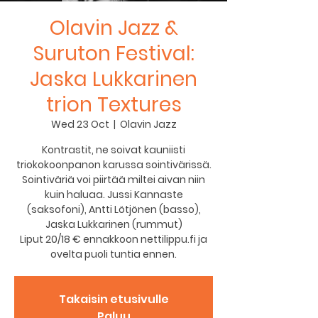
Olavin Jazz &
Suruton Festival:
Jaska Lukkarinen
trion Textures
Wed 23 Oct
  |  
Olavin Jazz
Kontrastit, ne soivat kauniisti
triokokoonpanon karussa sointivärissä.
Sointiväriä voi piirtää miltei aivan niin
kuin haluaa. Jussi Kannaste
(saksofoni), Antti Lötjönen (basso),
Jaska Lukkarinen (rummut)
Liput 20/18 € ennakkoon nettilippu.fi ja
ovelta puoli tuntia ennen.
Takaisin etusivulle
Paluu