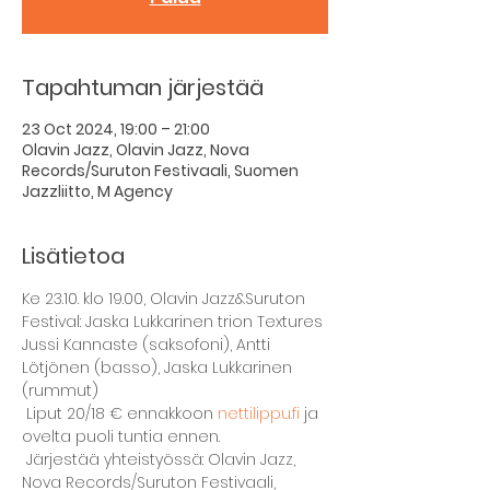
Tapahtuman järjestää
23 Oct 2024, 19:00 – 21:00
Olavin Jazz, Olavin Jazz, Nova
Records/Suruton Festivaali, Suomen
Jazzliitto, M Agency
Lisätietoa
Ke 23.10. klo 19.00, Olavin Jazz&Suruton 
Festival: Jaska Lukkarinen trion Textures 
Jussi Kannaste (saksofoni), Antti 
Lötjönen (basso), Jaska Lukkarinen 
(rummut)
 Liput 20/18 € ennakkoon 
nettilippu.fi
 ja 
ovelta puoli tuntia ennen.
 Järjestää yhteistyössä: Olavin Jazz, 
Nova Records/Suruton Festivaali, 