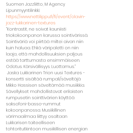
Suomen Jazzliitto, M Agency  
Lipunmyyntilinkki: 
https://www.nettilippu.fi/fi/event/olavin-
jazz-lukkarinen-textures
”Kontrastit, ne soivat kauniisti 
triokokoonpanon karussa sointivärissä. 
Sointiväriä voi piirtää miltei aivan niin 
kuin haluaa. Ehkä väripaletti on niin 
laaja, että mahdollisuuksien paljous 
estää tarttumasta ensimmäiseen. 
Odotus. Kärsivällisyys. Luottamus.” 
 Jaska Lukkarinen Trion uusi Textures -
konsertti sisältää rumpali/säveltäjä 
Mikko Hassisen säveltämää musiikkia. 
Sävellykset mahdollistavat erilaisten 
rumpusetin sointtivärien käyttöä 
saksofoni-basso-rummut 
kokoonpanossa. Musiikillinen 
värimaailmaa liittyy osaltaan 
Lukkarisen taiteelliseen 
tohtoritutkintoon musiikillisen energian 