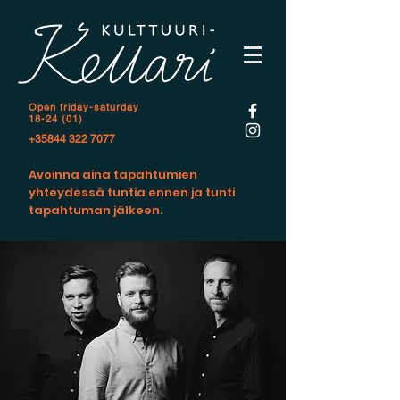
Open f
riday-saturday
18-24 (01)
+35844 322 7077
Avoinna aina tapahtumien
yhteydessä tuntia ennen ja tunti
tapahtuman jälkeen.