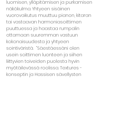
luomisen, ylläpitämisen ja purkamisen 
näkökulma. Yhtyeen sisäinen 
vuorovaikutus muuttuu pianon, kitaran 
tai vastaavan harmoniasoittimen 
puuttuessa ja haastaa rumpalin 
ottamaan suuremman vastuun 
kokonaisuudesta ja yhtyeen 
sointiväristä.  “Säestäessäni olen 
usein soittimen luonteen ja siihen 
liittyvien toiveiden puolesta hyvin 
myötäilevässä roolissa. Textures -
konseptin ja Hassisen sävellysten 
myötä haluan kuitenkin säestää…
Lisää...
Jaa tapahtuma