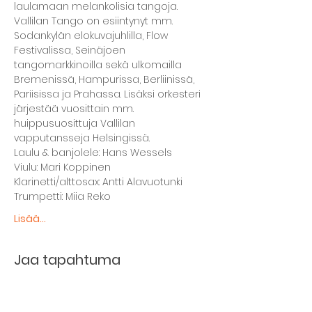
laulamaan melankolisia tangoja. 
Vallilan Tango on esiintynyt mm. 
Sodankylän elokuvajuhlilla, Flow 
Festivalissa, Seinäjoen 
tangomarkkinoilla sekä ulkomailla 
Bremenissä, Hampurissa, Berliinissä, 
Pariisissa ja Prahassa. Lisäksi orkesteri 
järjestää vuosittain mm. 
huippusuosittuja Vallilan 
vapputansseja Helsingissä. 
Laulu & banjolele: Hans Wessels
Viulu: Mari Koppinen
Klarinetti/alttosax: Antti Alavuotunki
Trumpetti: Miia Reko
Lisää...
Jaa tapahtuma