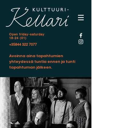
Open f
riday-saturday
18-24 (01)
+35844 322 7077
Avoinna aina tapahtumien
yhteydessä tuntia ennen ja tunti
tapahtuman jälkeen.