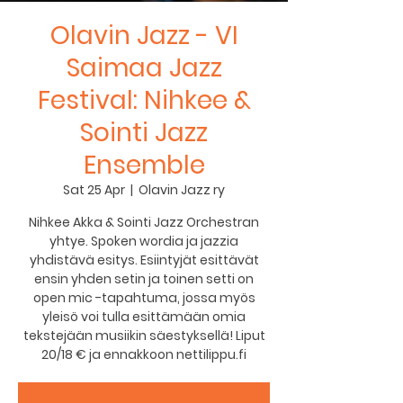
Olavin Jazz - VI
Saimaa Jazz
Festival: Nihkee &
Sointi Jazz
Ensemble
Sat 25 Apr
  |  
Olavin Jazz ry
Nihkee Akka & Sointi Jazz Orchestran
yhtye. Spoken wordia ja jazzia
yhdistävä esitys. Esiintyjät esittävät
ensin yhden setin ja toinen setti on
open mic -tapahtuma, jossa myös
yleisö voi tulla esittämään omia
tekstejään musiikin säestyksellä! Liput
20/18 € ja ennakkoon nettilippu.fi