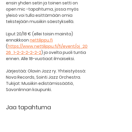
ensin yhden setin ja toinen setti on 
open mic -tapahtuma, jossa myös 
yleisö voi tulla esittämään omia 
tekstejään musiikin säestyksellä.
Liput 20/18 € (ellei toisin mainita) 
ennakkoon 
nettilippu.fi
(
https://www.nettilippu.fi/fi/event/oj_20
26_1-2-2-2-2-2-2
) ja ovelta puoli tuntia 
ennen. Alle 18-vuotiaat ilmaiseksi.
Järjestää: Olavin Jazz ry. Yhteistyössä: 
Nova Records, Sointi Jazz Orchestra. 
Tukijat: Musiikin edistämissäätiö, 
Savonlinnan kaupunki.
Jaa tapahtuma