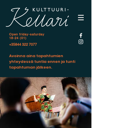
Open f
riday-saturday
18-24 (01)
+35844 322 7077
Avoinna aina tapahtumien
yhteydessä tuntia ennen ja tunti
tapahtuman jälkeen.