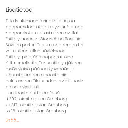
Lisätietoa
Tule kuulemaan tarinoita ja tietoa 
oopperoiden takaa ja syvennä omaa 
oopperakokemustasi niiden avulla! 
Esittelyvuorossa Gioacchino Rossinin 
Sevillan parturi. Tutustu oopperaan tai 
valmistaudu illan näytökseen!
Esittelyt pidetään oopperailtoina 
Kulttuurikellarilla. Teosesittelyn jälkeen 
myös yleisö pääsee kysymään ja 
keskustelemaan aiheesta niin 
halutessaan. Tilaisuuden arvioitu kesto 
on noin yksi tunti.
Illan teosta esittelemässä:
ti 30.7. toimittaja Jan Granberg
ke 31.7. toimittaja Jan Granberg
to 1.8. toimittaja Jan Granberg
Lisää...