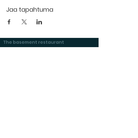
Jaa tapahtuma
The basement restaurant
Culture taps
Menu
Proceedings
Space reservation
Price list and operating principles
Furnishing of premises
Booking status
Exhibitions at Kulttuurikeller
Questions and answers
Tenant's checklist