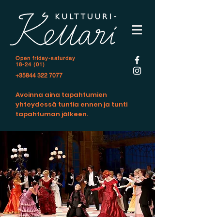
Open f
riday-saturday
18-24 (01)
+35844 322 7077
Avoinna aina tapahtumien
yhteydessä tuntia ennen ja tunti
tapahtuman jälkeen.