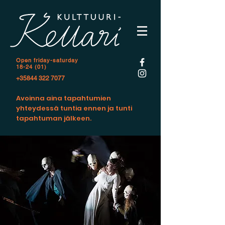
Open f
riday-saturday
18-24 (01)
+35844 322 7077
Avoinna aina tapahtumien
yhteydessä tuntia ennen ja tunti
tapahtuman jälkeen.