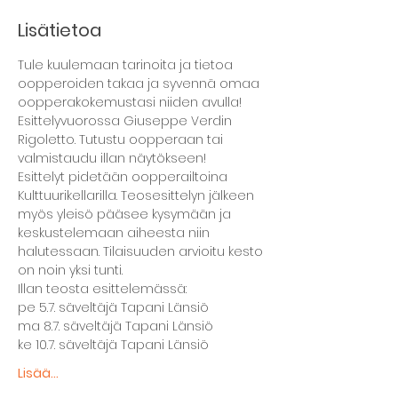
Lisätietoa
Tule kuulemaan tarinoita ja tietoa 
oopperoiden takaa ja syvennä omaa 
oopperakokemustasi niiden avulla! 
Esittelyvuorossa Giuseppe Verdin 
Rigoletto. Tutustu oopperaan tai 
valmistaudu illan näytökseen!
Esittelyt pidetään oopperailtoina 
Kulttuurikellarilla. Teosesittelyn jälkeen 
myös yleisö pääsee kysymään ja 
keskustelemaan aiheesta niin 
halutessaan. Tilaisuuden arvioitu kesto 
on noin yksi tunti.
Illan teosta esittelemässä:
pe 5.7. säveltäjä Tapani Länsiö
ma 8.7. säveltäjä Tapani Länsiö
ke 10.7. säveltäjä Tapani Länsiö
Lisää...