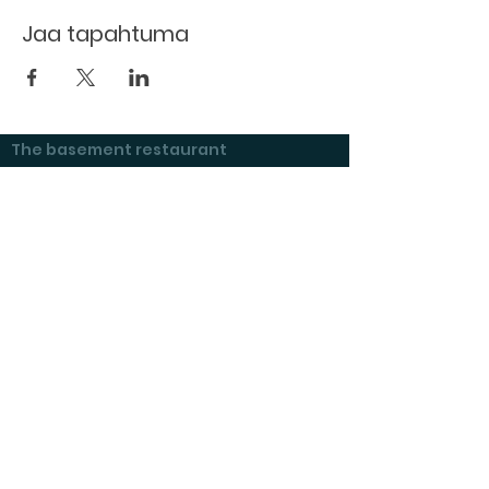
Jaa tapahtuma
The basement restaurant
Culture taps
Menu
Proceedings
Space reservation
Price list and operating principles
Furnishing of premises
Booking status
Exhibitions at Kulttuurikeller
Questions and answers
Tenant's checklist