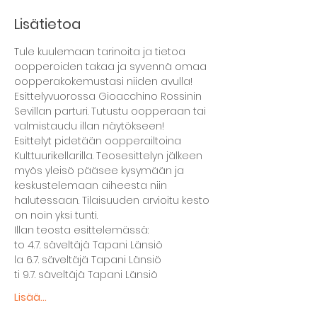
Lisätietoa
Tule kuulemaan tarinoita ja tietoa 
oopperoiden takaa ja syvennä omaa 
oopperakokemustasi niiden avulla! 
Esittelyvuorossa Gioacchino Rossinin 
Sevillan parturi. Tutustu oopperaan tai 
valmistaudu illan näytökseen!
Esittelyt pidetään oopperailtoina 
Kulttuurikellarilla. Teosesittelyn jälkeen 
myös yleisö pääsee kysymään ja 
keskustelemaan aiheesta niin 
halutessaan. Tilaisuuden arvioitu kesto 
on noin yksi tunti.
Illan teosta esittelemässä:
to 4.7. säveltäjä Tapani Länsiö
la 6.7. säveltäjä Tapani Länsiö
ti 9.7. säveltäjä Tapani Länsiö
Lisää...