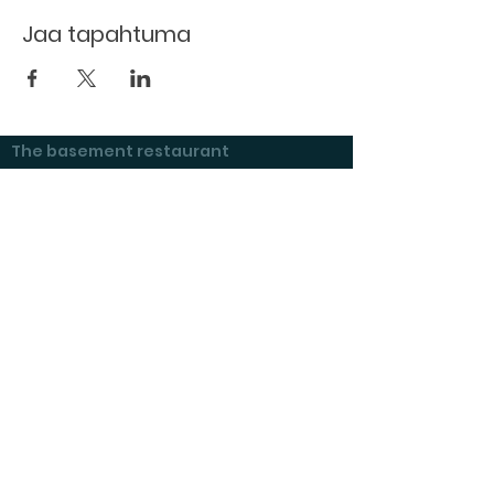
Jaa tapahtuma
The basement restaurant
Culture taps
Menu
Proceedings
Space reservation
Price list and operating principles
Furnishing of premises
Booking status
Exhibitions at Kulttuurikeller
Questions and answers
Tenant's checklist