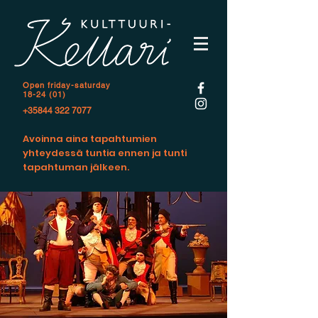
Open f
riday-saturday
18-24 (01)
+35844 322 7077
Avoinna aina tapahtumien
yhteydessä tuntia ennen ja tunti
tapahtuman jälkeen.