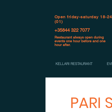
Open f
riday-saturday 18-2
(01)
+35844 322 7077
Restaurant always open during
events one hour before and one
hour after.
KELLARI RESTAURANT
EV
PARI 