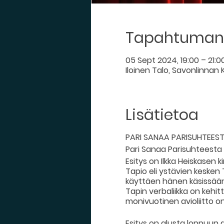
Tapahtuman 
05 Sept 2024, 19:00 – 21:0
Iloinen Talo, Savonlinnan K
Lisätietoa
PARI SANAA PARISUHTEES
Pari Sanaa Parisuhteesta t
Esitys on Ilkka Heiskasen 
Tapio eli ystävien kesken
käyttäen hänen käsissää
Tapin verbaliikka on kehit
monivuotinen avioliitto o
Esitys on alusta loppuun as