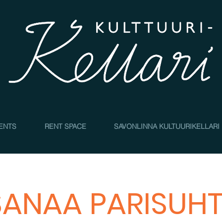
4
ENTS
RENT SPACE
SAVONLINNA KULTUURIKELLARI
SANAA PARISUH