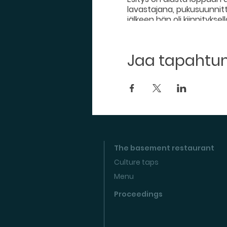
lavastajana, pukusuunnitte
jälkeen hän oli kiinnityks
Kaupunginteatterissa 1987
teatterilavoille sekä elo
mukana ”kaikessa mahdolli
Jaa tapaht
pitkin Suomea suosituill
Saiturin joulu-esityksen n
parhaasta sivuosasta eloku
Esityksen kesto: n. 1h 50min
Mainoskuvien kuvaaja: Har
Esityskuvien kuvaaja: Esk
The basement restaurant
Culture taps
Menu
Proceedings