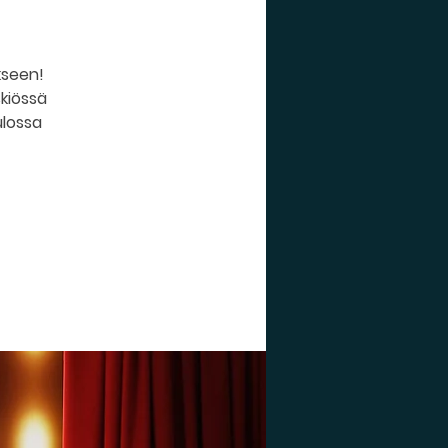
kseen!
skiössä
ulossa