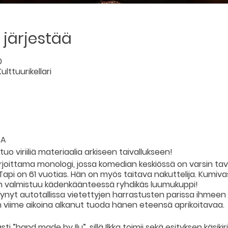
järjestää
0
ulttuurikellari
TA
uo viriiliä materiaalia arkiseen taivallukseen!
kirjoittama monologi, jossa komedian keskiössä on varsin ta
 Tapi on 61 vuotias. Hän on myös taitava nakuttelija. Kumiv
n valmistuu kädenkäänteessä ryhdikäs luumukuppi!
tynyt autotallissa vietettyjen harrastusten parissa ihmeen 
n viime aikoina alkanut tuoda hänen eteensä aprikoitavaa.
ti ”hand made by Ilu”, sillä Ilkka toimii sekä esityksen käsikir