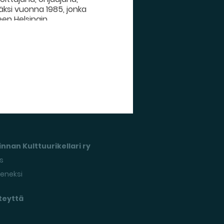
jäksi vuonna 1985, jonka
een Helsingin
an lukuisille
ransa aikana ollut
eriohjaajana ja kiertänyt
ajan Tampereen Teatterin
hänelle myönnettiin
nnan Kulttuurikellari ry
s
seneksi
teyttä