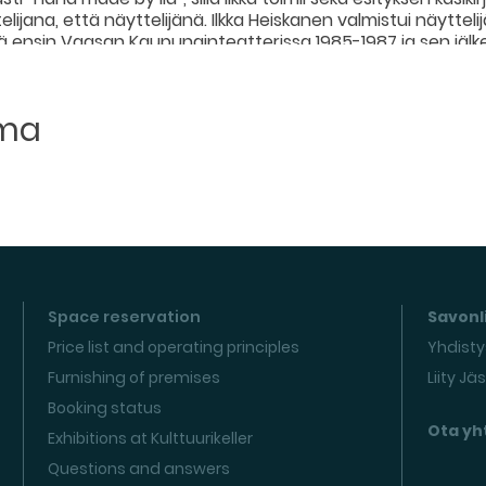
lijana, että näyttelijänä. Ilkka Heiskanen valmistui näytteli
ellä ensin Vaasan Kaupunginteatterissa 1985-1987 ja sen jälk
-1990. Tämän jälkeen vuodet freelancerina ovat vieneet Ilk
kuva- ja Tv-tuotantoihin. Omien sanojensa mukaan Ilkka on u
sessa maan ja taivaan välillä”. Hän on toiminut myös teatt
uma
a monologeillaan, sekä ihastuttanut kahdentoista vuoden 
imiroolissa. Ilkka omistaa myös kaksi Jussi-palkintoa, jotka 
vistaHiljaisuus (2012) ja Hetki lyö (2023).
 (sis. väliajan)
ri Hinkka
o Paavola
Space reservation
Savonli
Price list and operating principles
Yhdisty
Furnishing of premises
Liity Jä
Booking status
Ota yh
Exhibitions at Kulttuurikeller
Questions and answers