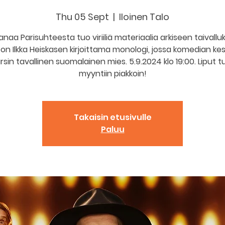
Thu 05 Sept
  |  
Iloinen Talo
Sanaa Parisuhteesta tuo viriiliä materiaalia arkiseen taivallu
 on Ilkka Heiskasen kirjoittama monologi, jossa komedian ke
rsin tavallinen suomalainen mies. 5.9.2024 klo 19:00. Liput t
myyntiin piakkoin!
Takaisin etusivulle
Paluu