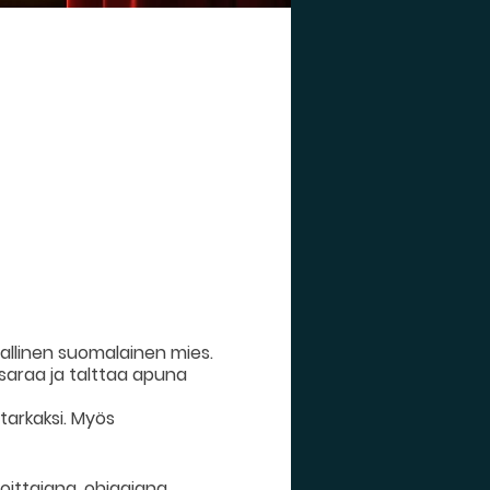
vallinen suomalainen mies.
asaraa ja talttaa apuna
tarkaksi. Myös
joittajana, ohjaajana,