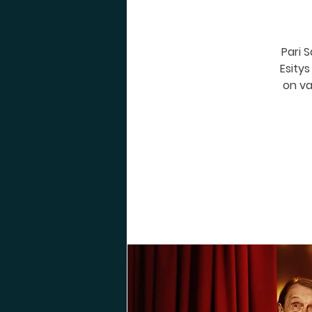
Pari 
Esitys
on va