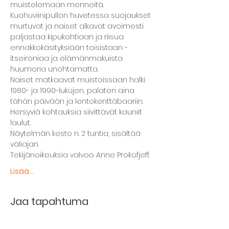
muistelemaan menneitä.
Kuohuviinipullon huvetessa suojaukset 
murtuvat ja naiset alkavat avoimesti 
paljastaa kipukohtiaan ja riisua 
ennakkokäsityksiään toisistaan - 
itseironiaa ja elämänmakuista 
huumoria unohtamatta.
Naiset matkaavat muistoissaan halki 
1980- ja 1990-lukujen, palaten aina 
tähän päivään ja lentokenttäbaariin. 
Hersyviä kohtauksia siivittävät kauniit 
laulut.
Näytelmän kesto n. 2 tuntia, sisältää 
väliajan.
Tekijänoikeuksia valvoo Anne Prokofjeff.
Lisää...
Jaa tapahtuma