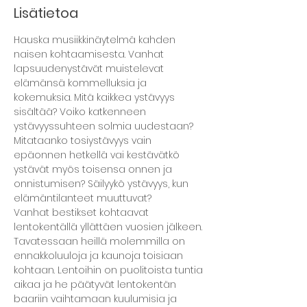
Lisätietoa
Hauska musiikkinäytelmä kahden 
naisen kohtaamisesta. Vanhat 
lapsuudenystävät muistelevat 
elämänsä kommelluksia ja 
kokemuksia. Mitä kaikkea ystävyys 
sisältää? Voiko katkenneen 
ystävyyssuhteen solmia uudestaan? 
Mitataanko tosiystävyys vain 
epäonnen hetkellä vai kestävätkö 
ystävät myös toisensa onnen ja 
onnistumisen? Säilyykö ystävyys, kun 
elämäntilanteet muuttuvat?
Vanhat bestikset kohtaavat 
lentokentällä yllättäen vuosien jälkeen. 
Tavatessaan heillä molemmilla on 
ennakkoluuloja ja kaunoja toisiaan 
kohtaan. Lentoihin on puolitoista tuntia 
aikaa ja he päätyvät lentokentän 
baariin vaihtamaan kuulumisia ja 