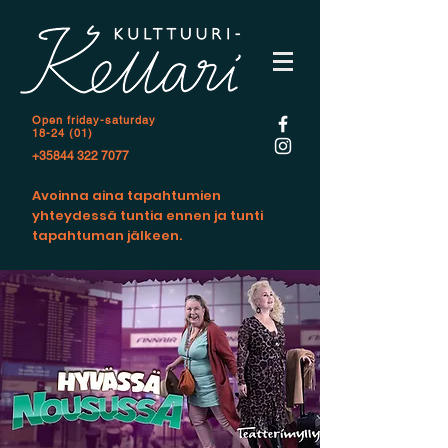
Open f
riday-saturday
18-24 (01)
+35844 322 7077
Avoinna aina tapahtumien
yhteydessä tuntia ennen ja tunti
tapahtuman jälkeen.