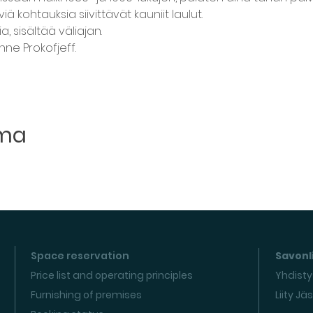
ä kohtauksia siivittävät kauniit laulut.
, sisältää väliajan.
nne Prokofjeff.
uma
Space reservation
Savonli
Price list and operating principles
Yhdisty
Furnishing of premises
Liity Jä