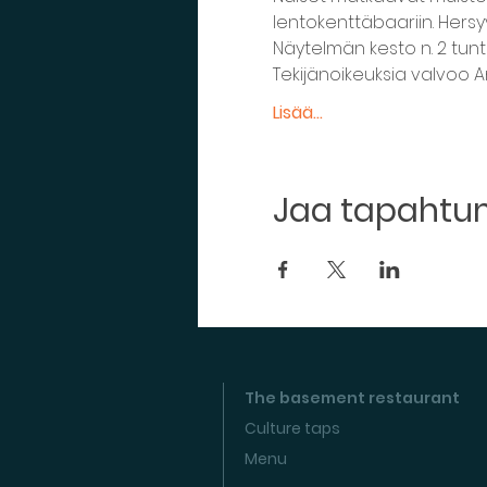
lentokenttäbaariin. Hersyvi
Näytelmän kesto n. 2 tuntia
Tekijänoikeuksia valvoo A
Lisää...
Jaa tapaht
The basement restaurant
Culture taps
Menu