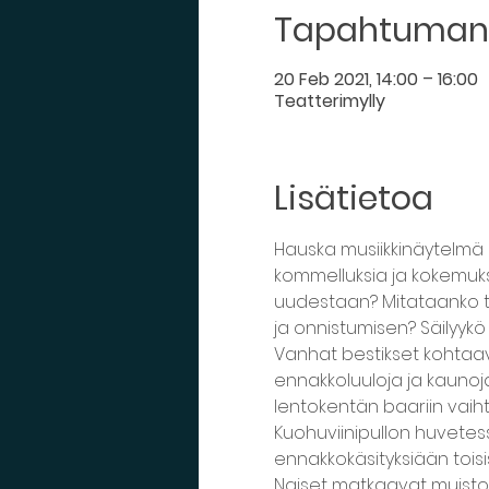
Tapahtuman 
20 Feb 2021, 14:00 – 16:00
Teatterimylly
Lisätietoa
Hauska musiikkinäytelmä
kommelluksia ja kokemuks
uudestaan? Mitataanko t
ja onnistumisen? Säilyyk
Vanhat bestikset kohtaav
ennakkoluuloja ja kaunoja
lentokentän baariin vai
Kuohuviinipullon huvetess
ennakkokäsityksiään tois
Naiset matkaavat muistois