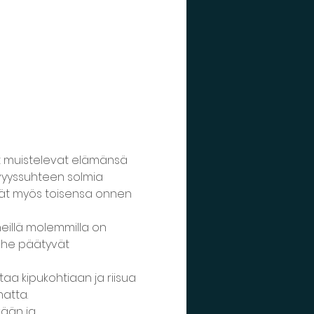
 muistelevat elämänsä 
vyyssuhteen solmia 
vät myös toisensa onnen 
eillä molemmilla on 
a he päätyvät 
aa kipukohtiaan ja riisua 
atta.
ään ja 