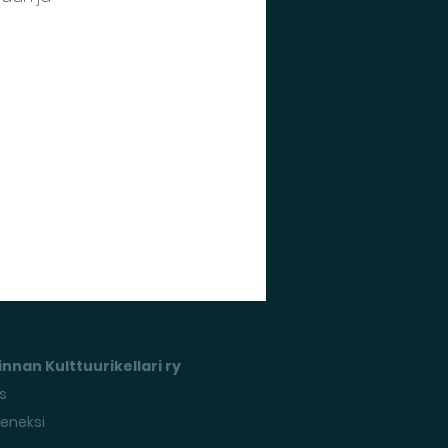
nnan Kulttuurikellari ry
s
seneksi