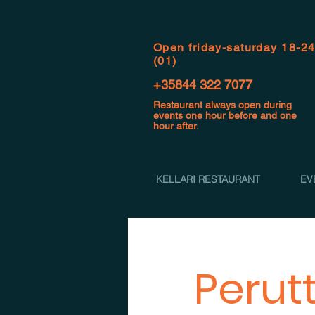
Open f
riday-saturday 18-2
(01)
+35844 322 7077
Restaurant always open during
events one hour before and one
hour after.
KELLARI RESTAURANT
EV
Perut