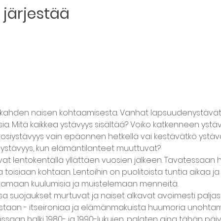
järjestää
 kahden naisen kohtaamisesta. Vanhat lapsuudenystävät
ia. Mitä kaikkea ystävyys sisältää? Voiko katkenneen ystä
osiystävyys vain epäonnen hetkellä vai kestävätkö ystä
ö ystävyys, kun elämäntilanteet muuttuvat?
at lentokentällä yllättäen vuosien jälkeen. Tavatessaan h
 toisiaan kohtaan. Lentoihin on puolitoista tuntia aikaa j
htamaan kuulumisia ja muistelemaan menneitä.
a suojaukset murtuvat ja naiset alkavat avoimesti paljast
istaan - itseironiaa ja elämänmakuista huumoria unohtam
saan halki 1980- ja 1990-lukujen, palaten aina tähän päiv