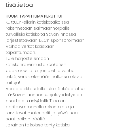
Lisätietoa
HUOM. TAPAHTUMA PERUTTU!
Kulttuurikellarin katiskatalkoissa 
rakennetaan saimaannorpalle 
turvallisia katiskoita Savonlinnassa 
järjestettävään, BLC:n sponsoroimaan 
Vaihda verkot katiskaan -
tapahtumaan.
Tule harjoittelemaan 
katiskanrakennusta konkarien 
opastuksella tai, jos olet jo vanha 
tekijä, verestelemään hallussa olevia 
taitoja!
Varaa paikkasi talkoista sähköpostitse 
Itä-Savon luonnonsuojeluyhdistyksen 
osoitteesta isly@sll.fi. Tilaa on 
parillekymmenelle rakentajalle ja 
tarvittavat materiaalit ja työvälineet 
saat paikan päältä.
Jokainen talkoissa tehty katiska 