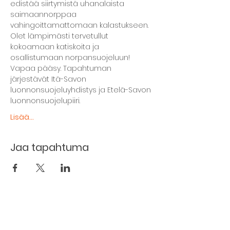
edistää siirtymistä uhanalaista 
saimaannorppaa 
vahingoittamattomaan kalastukseen. 
Olet lämpimästi tervetullut 
kokoamaan katiskoita ja 
osallistumaan norpansuojeluun!
Vapaa pääsy. Tapahtuman 
järjestävät Itä-Savon 
luonnonsuojeluyhdistys ja Etelä-Savon 
luonnonsuojelupiiri.
Lisää...
Jaa tapahtuma
The basement restaurant
Culture taps