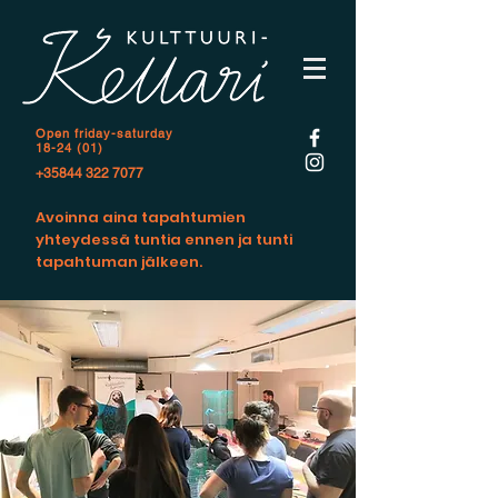
Open f
riday-saturday
18-24 (01)
+35844 322 7077
Avoinna aina tapahtumien
yhteydessä tuntia ennen ja tunti
tapahtuman jälkeen.