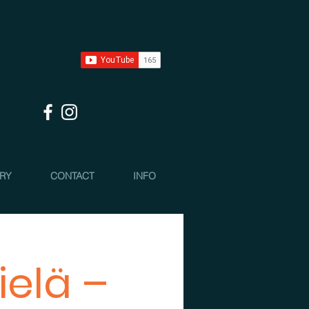
 RY
CONTACT
INFO
ielä –