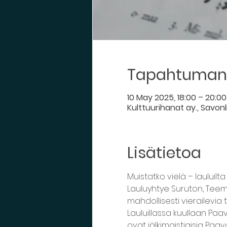
Tapahtuman 
10 May 2025, 18:00 – 20:00
Kulttuurihanat ay., Savonli
Lisätietoa
Muistatko vielä – lauluilta
Lauluyhtye Suruton, Teemu
mahdollisesti vierailevia
Lauluillassa kuullaan Paa
ovat jälkimaistiaisia Paav