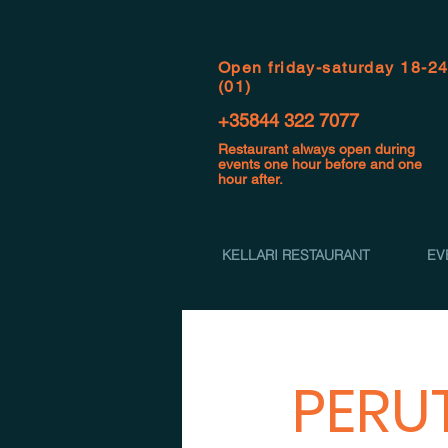
Open f
riday-saturday 18-2
(01)
+35844 322 7077
Restaurant always open during
events one hour before and one
hour after.
KELLARI RESTAURANT
EV
PERUT