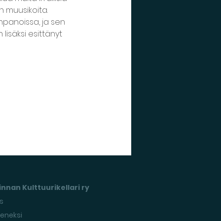
 muusikoita. 
panoissa, ja sen 
lisäksi esittänyt 
nnan Kulttuurikellari ry
s
seneksi