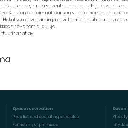
nä kuullaan ryhmää savonlinnalaisille tuttuja kovan luokan
tye Suruton on toiminut parisen vuotta hieman eri kokoon
Hakulisen säveltämiin ja sovittamiin lauluihin, mutta se on 
iekkisen säveltämiä lauluja.
ttuurihanat ay.
uma
Space reservation
Savonli
Price list and operating principles
Yhdisty
Furnishing of premises
Liity Jä