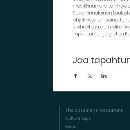
musiikkinumeroita. Yhtyee
Savonlinnalainen Lauluyh
ohjelmisto on painottunut 
ikivihreitä ja esim. Mika S
Tapahtuman järjestää Kul
Jaa tapaht
The basement restaurant
Culture taps
Menu