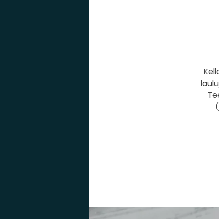
Kell
laul
Tee