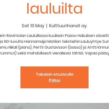
lauluilta
Sat 10 May
  |  
Kulttuurihanat ay.
arin Ravintolan Lauluillassa kuullaan Paavo Hakulisen sävel
uja 90-luvulta Hannamaija Matilan teksteihin.Lauluyhtye Sur
mu Nikali (piano), Pertti Gustavsson (basso) ja Antti Kinn
(rummut) sekä mahdollisesti vierailevia tähtiä. Vapaa pääsy
Takaisin etusivulle
Paluu