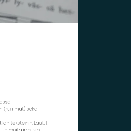
lassa
en (rummut) sekä 
an teksteihin. Laulut 
a muita irrallisia 