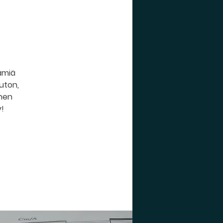
tämiä
uton,
unen
!