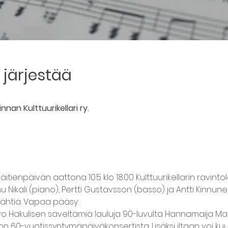
järjestää
nnan Kulttuurikellari ry.
 äitienpäivän aattona 10.5 klo 18.00 Kulttuurikellarin ravinto
 Nikali (piano), Pertti Gustavsson (basso) ja Antti Kinnun
 tähtiä. Vapaa pääsy.
vo Hakulisen säveltämiä lauluja 90-luvulta Hannamaija Matil
on 60-vuotissyntymäpäiväkonsertista. Lisäksi iltaan voi kuulu