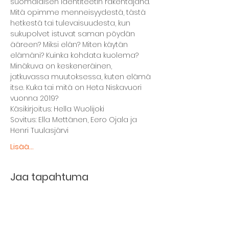
suomalaisen identiteetin rakentajana. 
Mitä opimme menneisyydestä, tästä 
hetkestä tai tulevaisuudesta, kun 
sukupolvet istuvat saman pöydän 
ääreen? Miksi elän? Miten käytän 
elämäni? Kuinka kohdata kuolema? 
Minäkuva on keskeneräinen, 
jatkuvassa muutoksessa, kuten elämä 
itse. Kuka tai mitä on Heta Niskavuori 
vuonna 2019?
Käsikirjoitus: Hella Wuolijoki
Sovitus: Ella Mettänen, Eero Ojala ja 
Henri Tuulasjärvi
Lisää...
Jaa tapahtuma