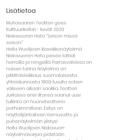
Lisätietoa
Muhasaaren Teatteri goes 
Kulttuurikellari - kevät 2020
Niskavuoren Heta ”Seison missä 
seison.”
Hella Wuolijoen klassikkonäytelmä 
Niskavuoren Heta pesee lattiat 
herroilla ja rengeillä. Parrasvaloissa on 
naisen tarina. Näytelmä on 
pitkittäisleikkaus suomalaisesta 
yhteiskunnasta 1800-luvulta sotien 
väliseen aikaan saakka. Teatteri 
Jurkassa ensi-iltansa saanut uusi 
tulkinta on huoneteatteria 
parhaimmillaan. Esitys on 
näyttelijäntaiteen riemuvoitto ja 
puhenäytelmän ylistys!
Hella Wuolijoen Niskavuori-
näytelmäsarjaa pidetään 