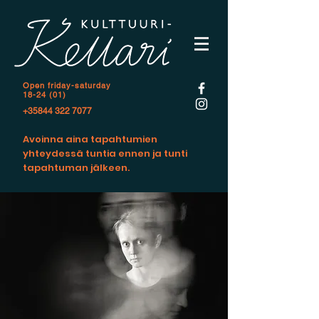
Open f
riday-saturday
18-24 (01)
+35844 322 7077
Avoinna aina tapahtumien
yhteydessä tuntia ennen ja tunti
tapahtuman jälkeen.