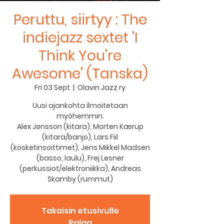
Peruttu, siirtyy : The
indiejazz sextet 'I
Think You're
Awesome' (Tanska)
Fri 03 Sept
  |  
Olavin Jazz ry
Uusi ajankohta ilmoitetaan
myöhemmin.
Alex Jønsson (kitara), Morten Kærup
(kitara/banjo), Lars Fiil
(kosketinsoittimet), Jens Mikkel Madsen
(basso, laulu), Frej Lesner
(perkussiot/elektroniikka), Andreas
Skamby (rummut)
Takaisin etusivulle
Palaa