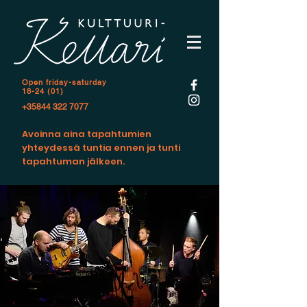
Open f
riday-saturday
18-24 (01)
+35844 322 7077
Avoinna aina tapahtumien
yhteydessä tuntia ennen ja tunti
tapahtuman jälkeen.