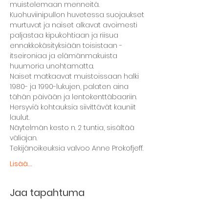
muistelemaan menneitä.
Kuohuviinipullon huvetessa suojaukset 
murtuvat ja naiset alkavat avoimesti 
paljastaa kipukohtiaan ja riisua 
ennakkokäsityksiään toisistaan - 
itseironiaa ja elämänmakuista 
huumoria unohtamatta.
Naiset matkaavat muistoissaan halki 
1980- ja 1990-lukujen, palaten aina 
tähän päivään ja lentokenttäbaariin. 
Hersyviä kohtauksia siivittävät kauniit 
laulut.
Näytelmän kesto n. 2 tuntia, sisältää 
väliajan.
Tekijänoikeuksia valvoo Anne Prokofjeff.
Lisää...
Jaa tapahtuma