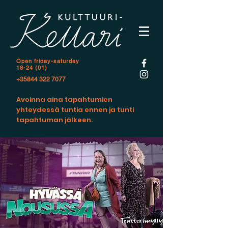
Open f
riday-saturday
18-24 (01)
+35844 322 7077
Avoinna aina tapahtumien
yhteydessä tuntia ennen ja tunti
tapahtuman jälkeen.