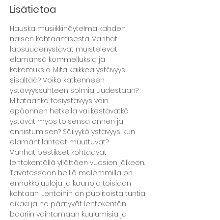
Lisätietoa
Hauska musiikkinäytelmä kahden 
naisen kohtaamisesta. Vanhat 
lapsuudenystävät muistelevat 
elämänsä kommelluksia ja 
kokemuksia. Mitä kaikkea ystävyys 
sisältää? Voiko katkenneen 
ystävyyssuhteen solmia uudestaan? 
Mitataanko tosiystävyys vain 
epäonnen hetkellä vai kestävätkö 
ystävät myös toisensa onnen ja 
onnistumisen? Säilyykö ystävyys, kun 
elämäntilanteet muuttuvat?
Vanhat bestikset kohtaavat 
lentokentällä yllättäen vuosien jälkeen. 
Tavatessaan heillä molemmilla on 
ennakkoluuloja ja kaunoja toisiaan 
kohtaan. Lentoihin on puolitoista tuntia 
aikaa ja he päätyvät lentokentän 
baariin vaihtamaan kuulumisia ja 