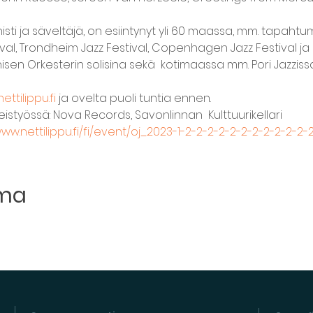
isti ja säveltäjä, on esiintynyt yli 60 maassa, mm. tapaht
stival, Trondheim Jazz Festival, Copenhagen Jazz Festival j
en Orkesterin solisina sekä  kotimaassa mm. Pori Jazziss
nettilippu.fi
 ja ovelta puoli tuntia ennen. 
eistyössä: Nova Records, Savonlinnan  Kulttuurikellari   
www.nettilippu.fi/fi/event/oj_2023-1-2-2-2-2-2-2-2-2-2-2-2
uma