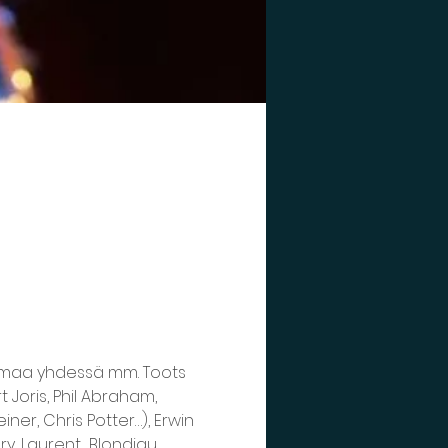
aailmaa yhdessä mm. Toots 
t Joris, Phil Abraham, 
er, Chris Potter…), Erwin 
, Laurent  Blondiau, 