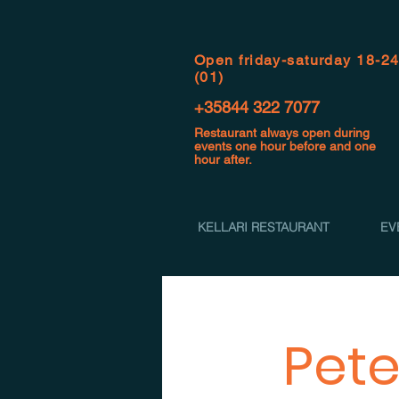
Open f
riday-saturday 18-2
(01)
+35844 322 7077
Restaurant always open during
events one hour before and one
hour after.
KELLARI RESTAURANT
EV
Pete