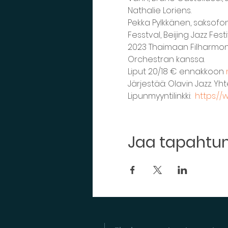
Nathalie Loriens. 
Pekka Pylkkänen, saksofon
Fesstval, Beijing Jazz Fe
2023 Thaimaan Filharmonis
Orchestran kanssa.  
Liput 20/18 € ennakkoon 
Järjestää: Olavin Jazz. Yht
Lipunmyyntilinkki:  
https://
Jaa tapaht