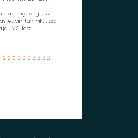
umissa Hong Kong Jazz 
a äskettäin  tammikuussa 
a ja UMO Jazz 
-2-2-2-2-2-2-2-2-2-2-2