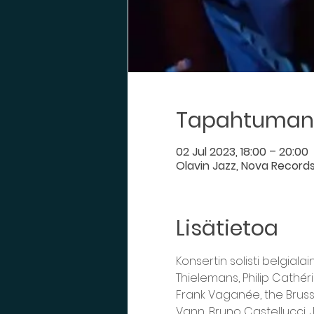
Tapahtuman 
02 Jul 2023, 18:00 – 20:00
Olavin Jazz, Nova Records,
Lisätietoa
Konsertin solisti belgiala
Thielemans, Philip Cathérin
Frank Vaganée, the Brusse
Vann, Bruno Castellucci,