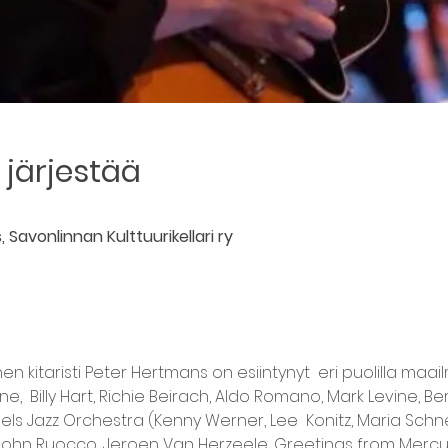
järjestää
 Savonlinnan Kulttuurikellari ry
inen kitaristi Peter Hertmans on esiintynyt  eri puolilla m
e,  Billy Hart, Richie Beirach, Aldo Romano, Mark Levine, Ber
ls Jazz Orchestra (Kenny Werner, Lee  Konitz, Maria Schnein
 John Ruocco, Jeroen Van Herzeele, Greetings from Mercury