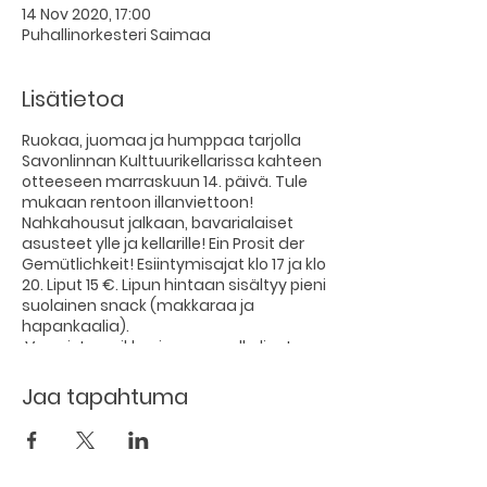
14 Nov 2020, 17:00
Puhallinorkesteri Saimaa
Lisätietoa
Ruokaa, juomaa ja humppaa tarjolla
Savonlinnan Kulttuurikellarissa kahteen
otteeseen marraskuun 14. päivä. Tule
mukaan rentoon illanviettoon!
Nahkahousut jalkaan, bavarialaiset
asusteet ylle ja kellarille! Ein Prosit der
Gemütlichkeit! Esiintymisajat klo 17 ja klo
20. Liput 15 €. Lipun hintaan sisältyy pieni
suolainen snack (makkaraa ja
hapankaalia).
Varmista paikkasi varaamalla liput
ennakkoon: Ennakkovaraus klo 17
iltamiin:
Jaa tapahtuma
https://forms.gle/RKrodmknGxJB2ySL7
Ennakkovaraus klo 20 iltamiin:
https://forms.gle/TDkjf7BrRmxeVLZN7