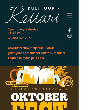
Open f
riday-saturday
18-24 (01)
+35844 322 7077
Avoinna aina tapahtumien
yhteydessä tuntia ennen ja tunti
tapahtuman jälkeen.