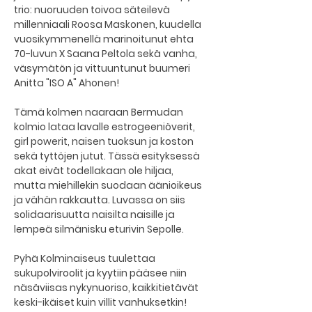
trio: nuoruuden toivoa säteilevä 
millenniaali Roosa Maskonen, kuudella 
vuosikymmenellä marinoitunut ehta 
70-luvun X Saana Peltola sekä vanha, 
väsymätön ja vittuuntunut buumeri 
Anitta "ISO A" Ahonen!
Tämä kolmen naaraan Bermudan 
kolmio lataa lavalle estrogeeniöverit, 
girl powerit, naisen tuoksun ja koston 
sekä tyttöjen jutut. Tässä esityksessä 
akat eivät todellakaan ole hiljaa, 
mutta miehillekin suodaan äänioikeus 
ja vähän rakkautta. Luvassa on siis 
solidaarisuutta naisilta naisille ja 
lempeä silmänisku eturivin Sepolle.
Pyhä Kolminaiseus tuulettaa 
sukupolviroolit ja kyytiin pääsee niin 
näsäviisas nykynuoriso, kaikkitietävät 
keski-ikäiset kuin villit vanhuksetkin! 