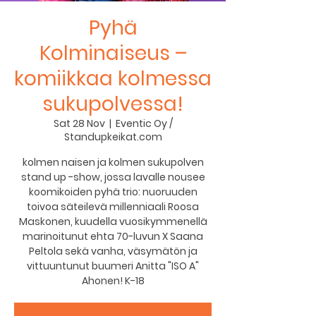
Pyhä
Kolminaiseus –
komiikkaa kolmessa
sukupolvessa!
Sat 28 Nov
  |  
Eventic Oy /
Standupkeikat.com
kolmen naisen ja kolmen sukupolven
stand up -show, jossa lavalle nousee
koomikoiden pyhä trio: nuoruuden
toivoa säteilevä millenniaali Roosa
Maskonen, kuudella vuosikymmenellä
marinoitunut ehta 70-luvun X Saana
Peltola sekä vanha, väsymätön ja
vittuuntunut buumeri Anitta "ISO A"
Ahonen! K-18