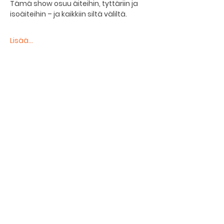
Tämä show osuu äiteihin, tyttäriin ja 
isoäiteihin – ja kaikkiin siltä väliltä.
Lisää...
Jaa tapahtuma
The basement restaurant
Culture taps
Menu
Proceedings
Space reservation
Price list and operating principles
Furnishing of premises