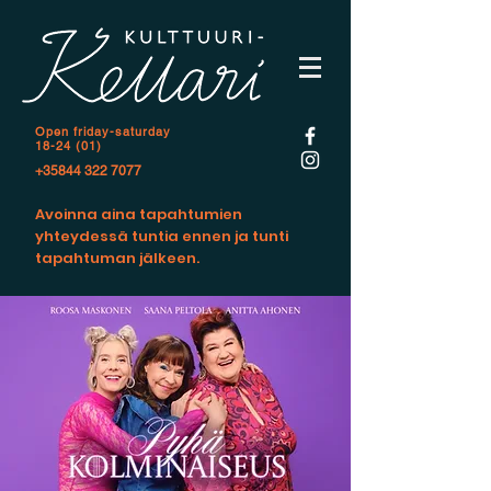
Open f
riday-saturday
18-24 (01)
+35844 322 7077
Avoinna aina tapahtumien
yhteydessä tuntia ennen ja tunti
tapahtuman jälkeen.