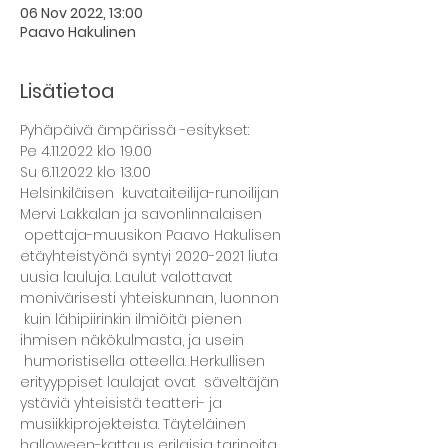
06 Nov 2022, 13:00
Paavo Hakulinen
Lisätietoa
Pyhäpäivä ämpärissä -esitykset:
Pe 4.11.2022 klo 19.00
Su 6.11.2022 klo 13.00
Helsinkiläisen  kuvataiteilija-runoilijan 
Mervi Lakkalan ja savonlinnalaisen 
 opettaja-muusikon Paavo Hakulisen 
etäyhteistyönä syntyi 2020-2021 liuta 
uusia lauluja. Laulut valottavat 
monivärisesti yhteiskunnan, luonnon 
 kuin lähipiirinkin ilmiöitä pienen 
ihmisen näkökulmasta, ja usein 
 humoristisella otteella. Herkullisen 
erityyppiset laulajat ovat  säveltäjän 
ystäviä yhteisistä teatteri- ja 
musiikkiprojekteista. Täyteläinen 
halloween-kattaus erilaisia tarinoita 