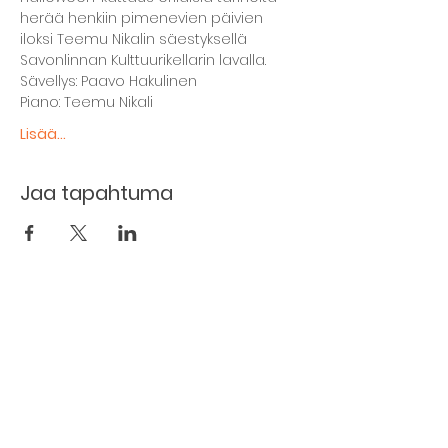
herää henkiin pimenevien päivien 
iloksi Teemu Nikalin säestyksellä 
Savonlinnan Kulttuurikellarin lavalla.
Sävellys: Paavo Hakulinen
Piano: Teemu Nikali
Lisää...
Jaa tapahtuma
The basement restaurant
Culture taps
Menu
Proceedings
Space reservation