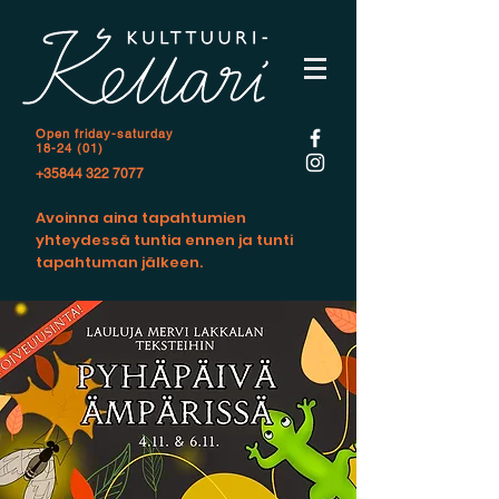
Open f
riday-saturday
18-24 (01)
+35844 322 7077
Avoinna aina tapahtumien
yhteydessä tuntia ennen ja tunti
tapahtuman jälkeen.