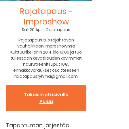
Rajatapaus -
Improshow
Sat 20 Apr
  |  
Rajatapaus
Rajatapaus tuo räjähtävän
vauhdikkaan improshownsa
Kulttuurikellariin 20.4. klo 19:00 ja tuo
tullessaan kevätkauden kovimmat
naurutreenit! Liput 10€,
ennakkovaraukset osoitteeseen
rajatapausryhma@gmail.com
Takaisin etusivulle
Paluu
Tapahtuman järjestää