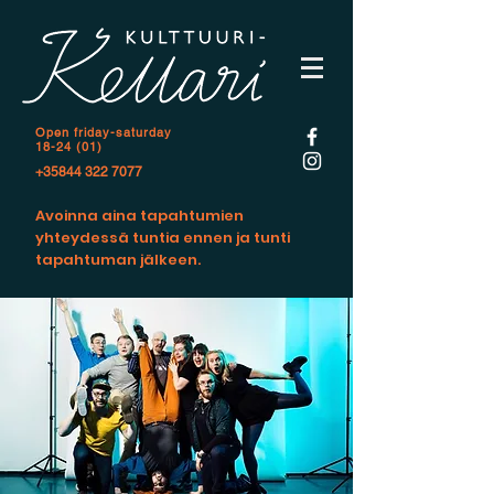
Open f
riday-saturday
18-24 (01)
+35844 322 7077
Avoinna aina tapahtumien
yhteydessä tuntia ennen ja tunti
tapahtuman jälkeen.