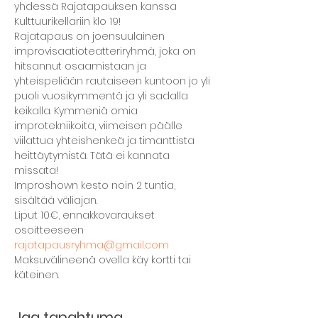
yhdessä Rajatapauksen kanssa 
Kulttuurikellariin klo 19!
Rajatapaus on joensuulainen 
improvisaatioteatteriryhmä, joka on 
hitsannut osaamistaan ja 
yhteispeliään rautaiseen kuntoon jo yli 
puoli vuosikymmentä ja yli sadalla 
keikalla. Kymmeniä omia 
improtekniikoita, viimeisen päälle 
viilattua yhteishenkeä ja timanttista 
heittäytymistä. Tätä ei kannata 
missata!
Improshown kesto noin 2 tuntia, 
sisältää väliajan.
Liput 10€, ennakkovaraukset 
osoitteeseen 
rajatapausryhma@gmail.com
Maksuvälineenä ovella käy kortti tai 
käteinen.
Jaa tapahtuma