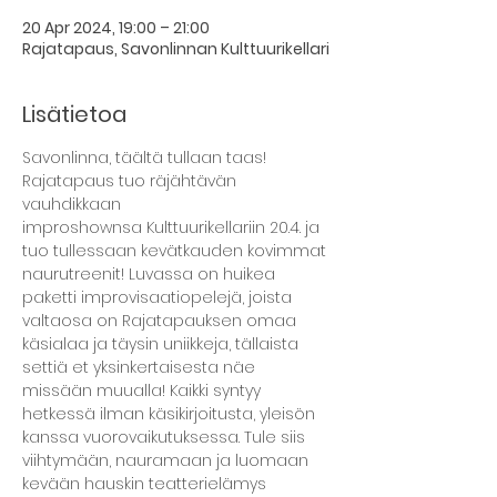
20 Apr 2024, 19:00 – 21:00
Rajatapaus, Savonlinnan Kulttuurikellari
Lisätietoa
Savonlinna, täältä tullaan taas! 
Rajatapaus tuo räjähtävän 
vauhdikkaan 
improshownsa Kulttuurikellariin 20.4. ja 
tuo tullessaan kevätkauden kovimmat 
naurutreenit! Luvassa on huikea 
paketti improvisaatiopelejä, joista 
valtaosa on Rajatapauksen omaa 
käsialaa ja täysin uniikkeja, tällaista 
settiä et yksinkertaisesta näe 
missään muualla! Kaikki syntyy 
hetkessä ilman käsikirjoitusta, yleisön 
kanssa vuorovaikutuksessa. Tule siis 
viihtymään, nauramaan ja luomaan 
kevään hauskin teatterielämys 