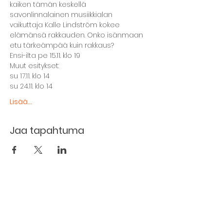
kaiken tämän keskellä 
savonlinnalainen musiikkialan 
vaikuttaja Kalle Lindström kokee 
elämänsä rakkauden. Onko isänmaan 
etu tärkeämpää kuin rakkaus?
Ensi-ilta pe 15.11. klo 19
Muut esitykset:
su 17.11. klo 14
su 24.11. klo 14
Lisää...
Jaa tapahtuma
The basement restaurant
Culture taps
Menu