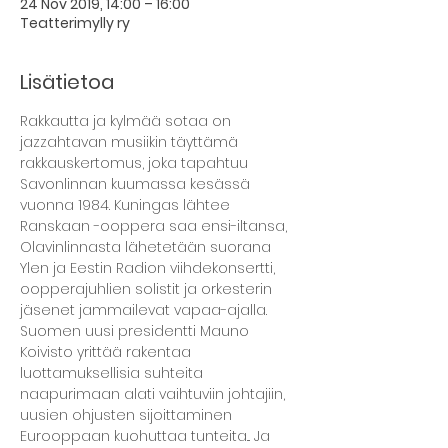
24 Nov 2019, 14:00 – 16:00
Teatterimylly ry
Lisätietoa
Rakkautta ja kylmää sotaa on 
jazzahtavan musiikin täyttämä 
rakkauskertomus, joka tapahtuu 
Savonlinnan kuumassa kesässä 
vuonna 1984. Kuningas lähtee 
Ranskaan -ooppera saa ensi-iltansa, 
Olavinlinnasta lähetetään suorana 
Ylen ja Eestin Radion viihdekonsertti, 
oopperajuhlien solistit ja orkesterin 
jäsenet jammailevat vapaa-ajalla.
Suomen uusi presidentti Mauno 
Koivisto yrittää rakentaa 
luottamuksellisia suhteita 
naapurimaan alati vaihtuviin johtajiin, 
uusien ohjusten sijoittaminen 
Eurooppaan kuohuttaa tunteita... Ja 