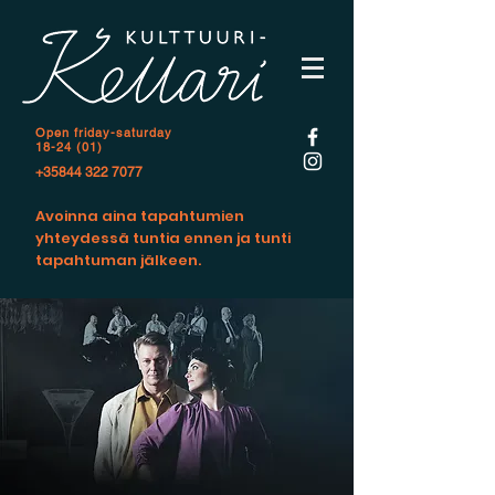
Open f
riday-saturday
18-24 (01)
+35844 322 7077
Avoinna aina tapahtumien
yhteydessä tuntia ennen ja tunti
tapahtuman jälkeen.