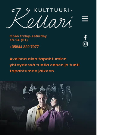
Open f
riday-saturday
18-24 (01)
+35844 322 7077
Avoinna aina tapahtumien
yhteydessä tuntia ennen ja tunti
tapahtuman jälkeen.