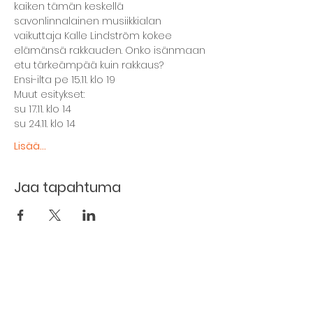
kaiken tämän keskellä 
savonlinnalainen musiikkialan 
vaikuttaja Kalle Lindström kokee 
elämänsä rakkauden. Onko isänmaan 
etu tärkeämpää kuin rakkaus?
Ensi-ilta pe 15.11. klo 19
Muut esitykset:
su 17.11. klo 14
su 24.11. klo 14
Lisää...
Jaa tapahtuma
The basement restaurant
Culture taps
Menu