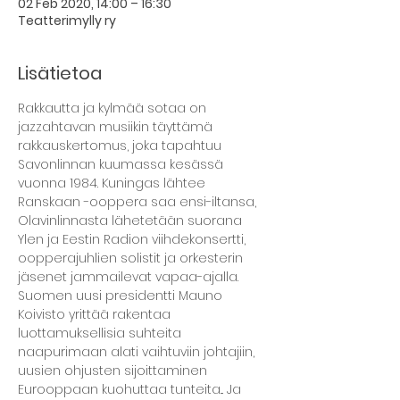
02 Feb 2020, 14:00 – 16:30
Teatterimylly ry
Lisätietoa
Rakkautta ja kylmää sotaa on 
jazzahtavan musiikin täyttämä 
rakkauskertomus, joka tapahtuu 
Savonlinnan kuumassa kesässä 
vuonna 1984. Kuningas lähtee 
Ranskaan -ooppera saa ensi-iltansa, 
Olavinlinnasta lähetetään suorana 
Ylen ja Eestin Radion viihdekonsertti, 
oopperajuhlien solistit ja orkesterin 
jäsenet jammailevat vapaa-ajalla.
Suomen uusi presidentti Mauno 
Koivisto yrittää rakentaa 
luottamuksellisia suhteita 
naapurimaan alati vaihtuviin johtajiin, 
uusien ohjusten sijoittaminen 
Eurooppaan kuohuttaa tunteita... Ja 