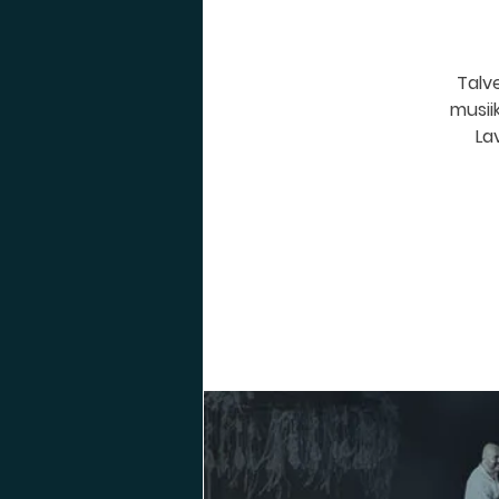
Talve
musiik
La