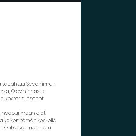
a tapahtuu Savonlinnan 
sa, Olavinlinnasta 
 orkesterin jäsenet 
a naapurimaan alati 
Ja kaiken tämän keskellä 
en. Onko isänmaan etu 