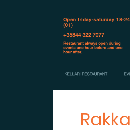
Open f
riday-saturday 18-2
(01)
+35844 322 7077
Restaurant always open during
events one hour before and one
hour after.
KELLARI RESTAURANT
EV
Rakka