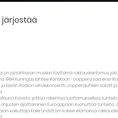
järjestää
a on jazzahtavan musiikin täyttämä rakkauskertomus, jok
1984. Kuningas lähtee Ranskaan -ooppera saa ensi-iltan
a Eestin Radion viihdekonsertti, oopperajuhlien solistit ja
.
Mauno Koivisto yrittää rakentaa luottamuksellisia suhteit
en ohjusten sijoittaminen Eurooppaan kuohuttaa tunteita... 
ialan vaikuttaja Kalle Lindström kokee elämänsä rakkaud
?