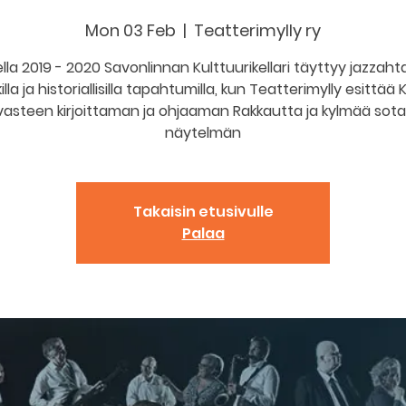
Mon 03 Feb
  |  
Teatterimylly ry
lla 2019 - 2020 Savonlinnan Kulttuurikellari täyttyy jazzaht
illa ja historiallisilla tapahtumilla, kun Teatterimylly esittä
vasteen kirjoittaman ja ohjaaman Rakkautta ja kylmää sota
näytelmän
Takaisin etusivulle
Palaa