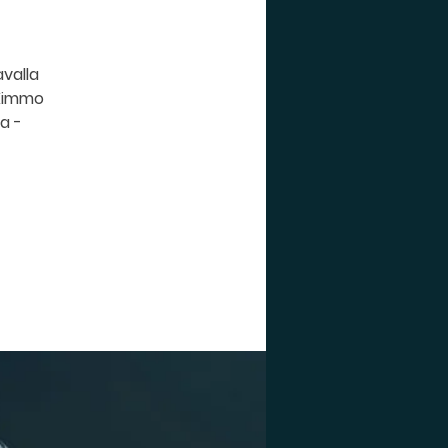
avalla
ä Kimmo
a -