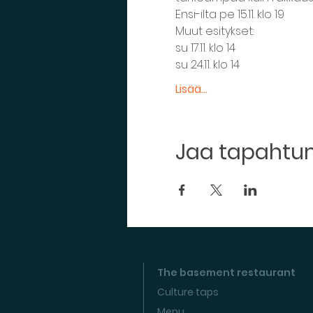
Ensi-ilta pe 15.11. klo 19
Muut esitykset:
su 17.11. klo 14
su 24.11. klo 14
Lisää...
Jaa tapaht
The basement restaurant
Culture taps
Menu