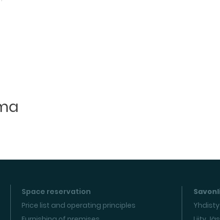
uma
Space reservation
Savonli
Price list and operating principles
Yhdisty
Furnishing of premises
Liity Jä