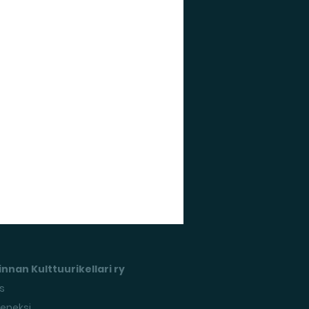
nnan Kulttuurikellari ry
s
seneksi