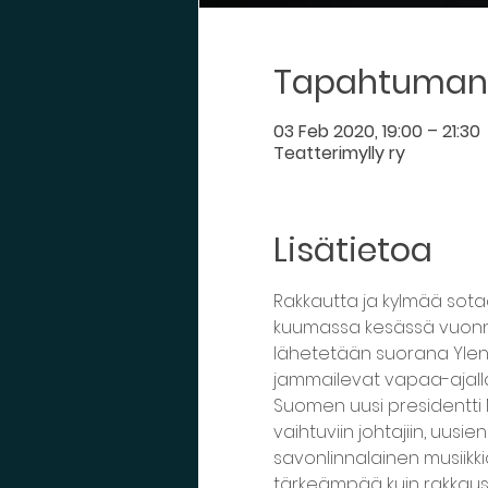
Tapahtuman 
03 Feb 2020, 19:00 – 21:30
Teatterimylly ry
Lisätietoa
Rakkautta ja kylmää sota
kuumassa kesässä vuonna 
lähetetään suorana Ylen j
jammailevat vapaa-ajalla
Suomen uusi presidentti 
vaihtuviin johtajiin, uusi
savonlinnalainen musiikk
tärkeämpää kuin rakkaus