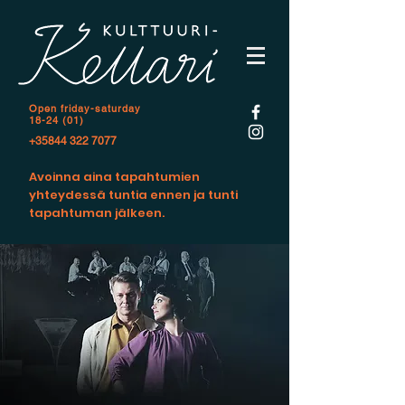
Open f
riday-saturday
18-24 (01)
+35844 322 7077
Avoinna aina tapahtumien
yhteydessä tuntia ennen ja tunti
tapahtuman jälkeen.