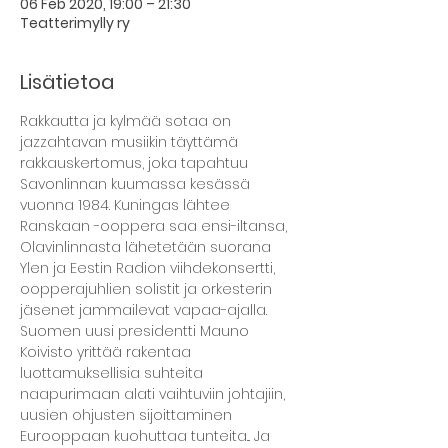
06 Feb 2020, 19:00 – 21:30
Teatterimylly ry
Lisätietoa
Rakkautta ja kylmää sotaa on 
jazzahtavan musiikin täyttämä 
rakkauskertomus, joka tapahtuu 
Savonlinnan kuumassa kesässä 
vuonna 1984. Kuningas lähtee 
Ranskaan -ooppera saa ensi-iltansa, 
Olavinlinnasta lähetetään suorana 
Ylen ja Eestin Radion viihdekonsertti, 
oopperajuhlien solistit ja orkesterin 
jäsenet jammailevat vapaa-ajalla.
Suomen uusi presidentti Mauno 
Koivisto yrittää rakentaa 
luottamuksellisia suhteita 
naapurimaan alati vaihtuviin johtajiin, 
uusien ohjusten sijoittaminen 
Eurooppaan kuohuttaa tunteita... Ja 