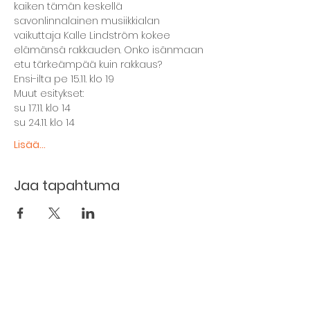
kaiken tämän keskellä 
savonlinnalainen musiikkialan 
vaikuttaja Kalle Lindström kokee 
elämänsä rakkauden. Onko isänmaan 
etu tärkeämpää kuin rakkaus?
Ensi-ilta pe 15.11. klo 19
Muut esitykset:
su 17.11. klo 14
su 24.11. klo 14
Lisää...
Jaa tapahtuma
The basement restaurant
Culture taps
Menu