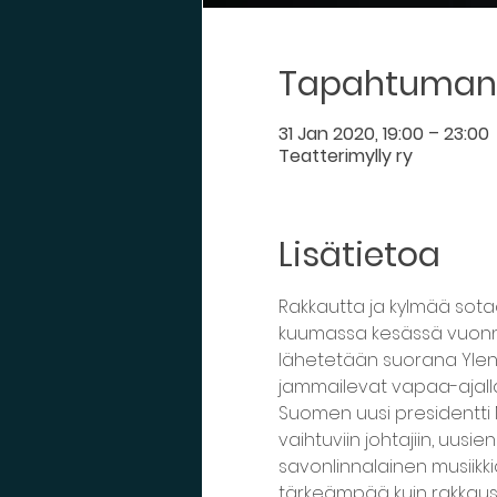
Tapahtuman 
31 Jan 2020, 19:00 – 23:00
Teatterimylly ry
Lisätietoa
Rakkautta ja kylmää sota
kuumassa kesässä vuonna 
lähetetään suorana Ylen j
jammailevat vapaa-ajalla
Suomen uusi presidentti 
vaihtuviin johtajiin, uusi
savonlinnalainen musiikk
tärkeämpää kuin rakkaus