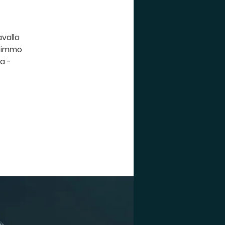
avalla
ä Kimmo
a -