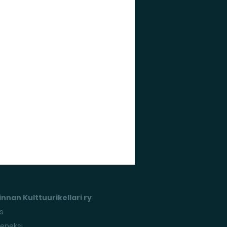
nnan Kulttuurikellari ry
s
seneksi