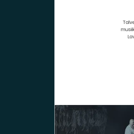
Talve
musiik
La