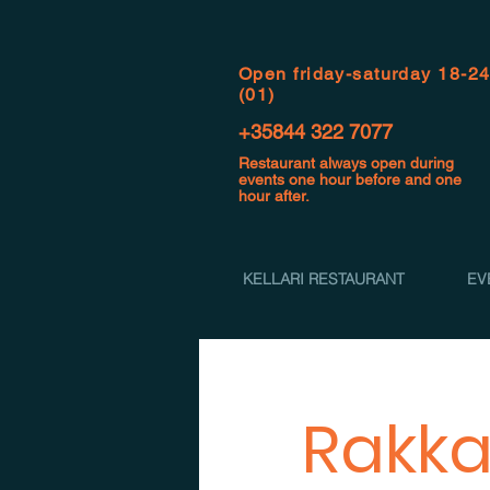
Open f
riday-saturday 18-2
(01)
+35844 322 7077
Restaurant always open during
events one hour before and one
hour after.
KELLARI RESTAURANT
EV
Rakka