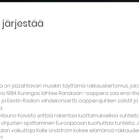
järjestää
a on jazzahtavan musiikin täyttämä rakkauskertomus, jok
1984. Kuningas lähtee Ranskaan -ooppera saa ensi-iltan
a Eestin Radion viihdekonsertti, oopperajuhlien solistit ja
.
Mauno Koivisto yrittää rakentaa luottamuksellisia suhteit
en ohjusten sijoittaminen Eurooppaan kuohuttaa tunteita... 
ialan vaikuttaja Kalle Lindström kokee elämänsä rakkaud
?