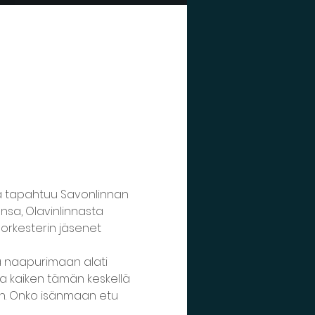
a tapahtuu Savonlinnan 
sa, Olavinlinnasta 
 orkesterin jäsenet 
a naapurimaan alati 
Ja kaiken tämän keskellä 
en. Onko isänmaan etu 