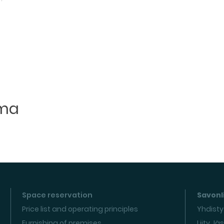
uma
Space reservation
Savonli
Price list and operating principles
Yhdisty
Furnishing of premises
Liity Jä