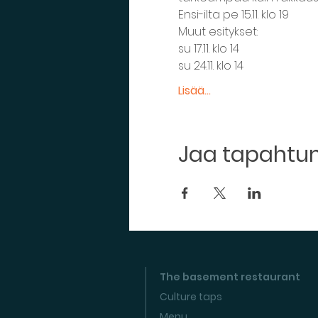
Ensi-ilta pe 15.11. klo 19
Muut esitykset:
su 17.11. klo 14
su 24.11. klo 14
Lisää...
Jaa tapaht
The basement restaurant
Culture taps
Menu