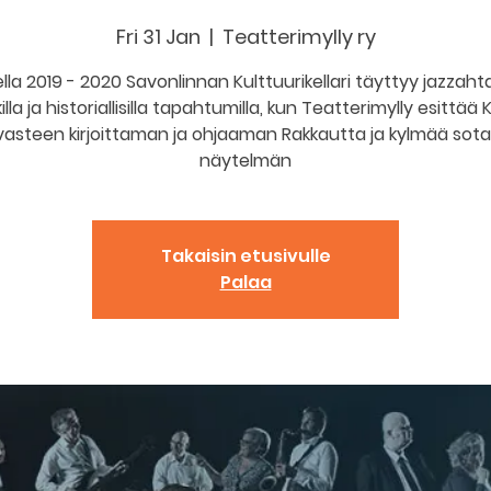
Fri 31 Jan
  |  
Teatterimylly ry
lla 2019 - 2020 Savonlinnan Kulttuurikellari täyttyy jazzaht
illa ja historiallisilla tapahtumilla, kun Teatterimylly esittä
vasteen kirjoittaman ja ohjaaman Rakkautta ja kylmää sota
näytelmän
Takaisin etusivulle
Palaa