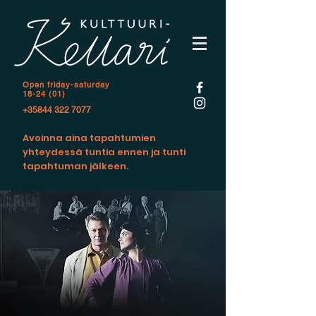
Open f
riday-saturday
18-24 (01)
+35844 322 7077
Avoinna aina tapahtumien
yhteydessä tuntia ennen ja tunti
tapahtuman jälkeen.