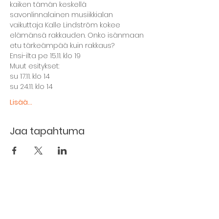
kaiken tämän keskellä 
savonlinnalainen musiikkialan 
vaikuttaja Kalle Lindström kokee 
elämänsä rakkauden. Onko isänmaan 
etu tärkeämpää kuin rakkaus?
Ensi-ilta pe 15.11. klo 19
Muut esitykset:
su 17.11. klo 14
su 24.11. klo 14
Lisää...
Jaa tapahtuma
The basement restaurant
Culture taps
Menu