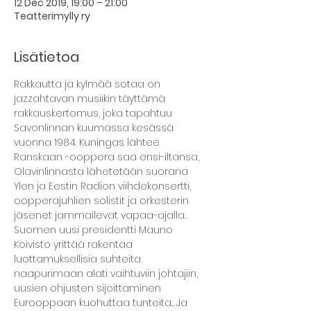
12 Dec 2019, 19:00 – 21:00
Teatterimylly ry
Lisätietoa
Rakkautta ja kylmää sotaa on 
jazzahtavan musiikin täyttämä 
rakkauskertomus, joka tapahtuu 
Savonlinnan kuumassa kesässä 
vuonna 1984. Kuningas lähtee 
Ranskaan -ooppera saa ensi-iltansa, 
Olavinlinnasta lähetetään suorana 
Ylen ja Eestin Radion viihdekonsertti, 
oopperajuhlien solistit ja orkesterin 
jäsenet jammailevat vapaa-ajalla.
Suomen uusi presidentti Mauno 
Koivisto yrittää rakentaa 
luottamuksellisia suhteita 
naapurimaan alati vaihtuviin johtajiin, 
uusien ohjusten sijoittaminen 
Eurooppaan kuohuttaa tunteita... Ja 