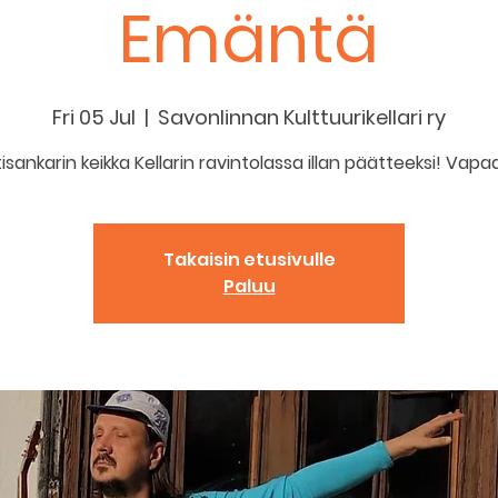
Emäntä
Fri 05 Jul
  |  
Savonlinnan Kulttuurikellari ry
isankarin keikka Kellarin ravintolassa illan päätteeksi! Vap
Takaisin etusivulle
Paluu