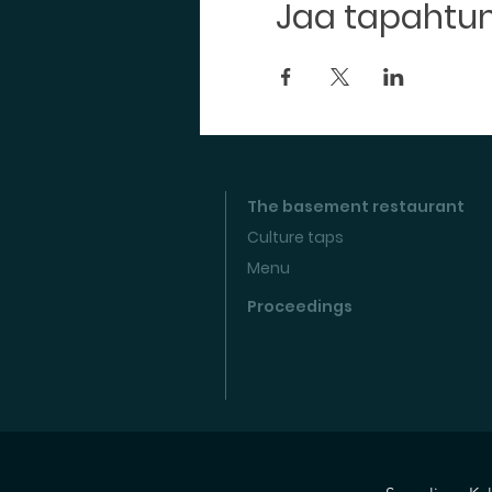
Jaa tapaht
The basement restaurant
Culture taps
Menu
Proceedings