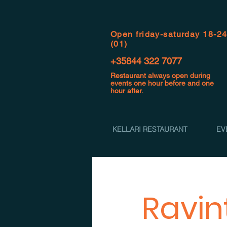
Open f
riday-saturday 18-2
(01)
+35844 322 7077
Restaurant always open during
events one hour before and one
hour after.
KELLARI RESTAURANT
EV
Ravint