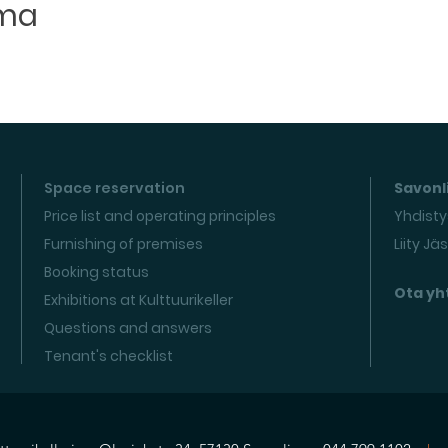
uma
Space reservation
Savonli
Price list and operating principles
Yhdisty
Furnishing of premises
Liity Jä
Booking status
Ota yh
Exhibitions at Kulttuurikeller
Questions and answers
Tenant's checklist