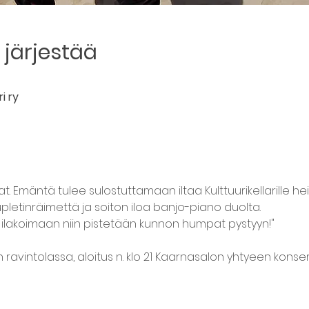
järjestää
i ry
feat. Emäntä tulee sulostuttamaan iltaa Kulttuurikellarille
pletinräimettä ja soiton iloa banjo-piano duolta.
lakoimaan niin pistetään kunnon humpat pystyyn!"
ravintolassa, aloitus n. klo 21 Kaarnasalon yhtyeen konser