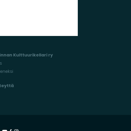
nnan Kulttuurikellari ry
s
seneksi
teyttä