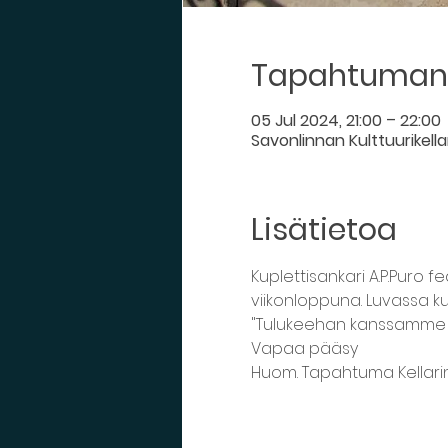
Tapahtuman 
05 Jul 2024, 21:00 – 22:00
Savonlinnan Kulttuurikellar
Lisätietoa
Kuplettisankari A.P.Puro 
viikonloppuna. Luvassa ku
"Tulukeehan kanssamme i
Vapaa pääsy
Huom. Tapahtuma Kellarin 