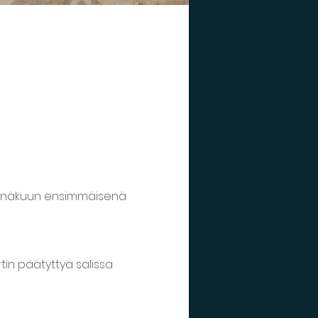
 heinäkuun ensimmäisenä 
tin päätyttyä salissa