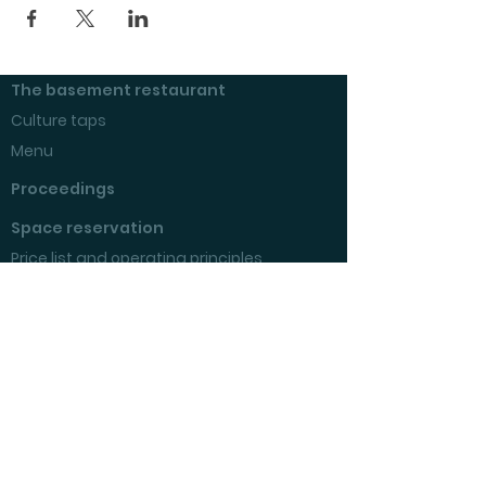
The basement restaurant
Culture taps
Menu
Proceedings
Space reservation
Price list and operating principles
Furnishing of premises
Booking status
Exhibitions at Kulttuurikeller
Questions and answers
Tenant's checklist
Savonlinnan Kulttuurikellari ry
Yhdistys