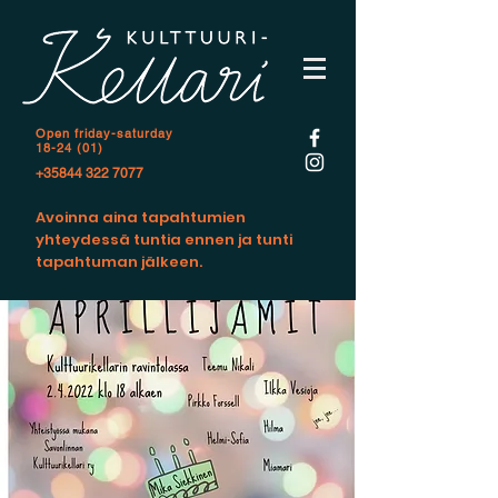
Open f
riday-saturday
18-24 (01)
+35844 322 7077
Avoinna aina tapahtumien
yhteydessä tuntia ennen ja tunti
tapahtuman jälkeen.