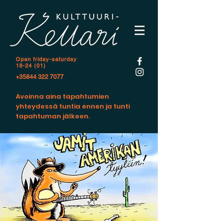
Open f
riday-saturday
18-24 (01)
+35844 322 7077
Avoinna aina tapahtumien
yhteydessä tuntia ennen ja tunti
tapahtuman jälkeen.