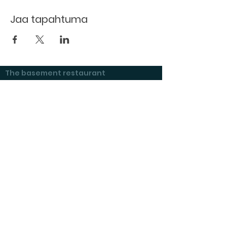
Jaa tapahtuma
The basement restaurant
Culture taps
Menu
Proceedings
Space reservation
Price list and operating principles
Furnishing of premises
Booking status
Exhibitions at Kulttuurikeller
Questions and answers
Tenant's checklist