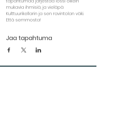
tapahtumaa järjestää lössi oikein 
mukavia ihmisiä, ja vieläpä 
Kulttuurikellarin ja sen ravintolan väki. 
Että semmosta!
Jaa tapahtuma
The basement restaurant
Culture taps
Menu
Proceedings
Space reservation
Price list and operating principles
Furnishing of premises
Booking status