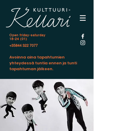
Open f
riday-saturday
18-24 (01)
+35844 322 7077
Avoinna aina tapahtumien
yhteydessä tuntia ennen ja tunti
tapahtuman jälkeen.