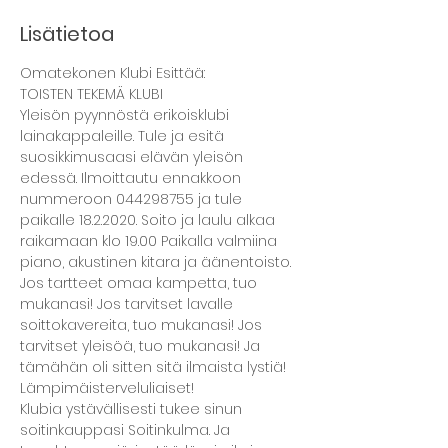
Lisätietoa
Omatekonen Klubi Esittää:
TOISTEN TEKEMÄ KLUBI
Yleisön pyynnöstä erikoisklubi 
lainakappaleille. Tule ja esitä 
suosikkimusaasi elävän yleisön 
edessä. Ilmoittautu ennakkoon 
nummeroon 044298755 ja tule 
paikalle 18.2.2020. Soito ja laulu alkaa 
raikamaan klo 19.00 Paikalla valmiina 
piano, akustinen kitara ja äänentoisto. 
Jos tartteet omaa kampetta, tuo 
mukanasi! Jos tarvitset lavalle 
soittokavereita, tuo mukanasi! Jos 
tarvitset yleisöä, tuo mukanasi! Ja 
tämähän oli sitten sitä ilmaista lystiä!
Lämpimäisterveluliaiset!
Klubia ystävällisesti tukee sinun 
soitinkauppasi Soitinkulma. Ja 