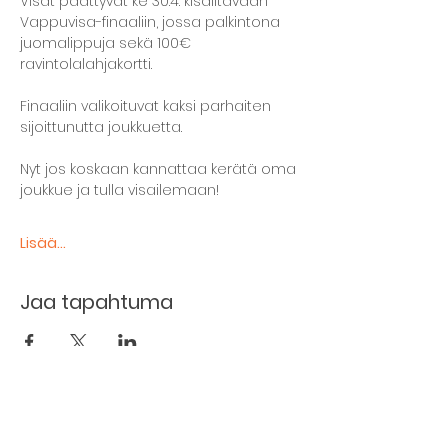
Visat päättyvät ke 30.4. kisailtavaan 
Vappuvisa-finaaliin, jossa palkintona 
juomalippuja sekä 100€ 
ravintolalahjakortti.
Finaaliin valikoituvat kaksi parhaiten 
sijoittunutta joukkuetta.
Nyt jos koskaan kannattaa kerätä oma 
joukkue ja tulla visailemaan!
Lisää...
Jaa tapahtuma
The basement restaurant
Culture taps