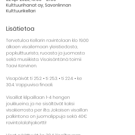
Kulttuurihanat ay, Savonlinnan
Kulttuurikellari
Lisätietoa
Tervetuloa Kellarin ravintolaan klo 19.00 
alkaen visailemaan yleistiedosta, 
popkulttuurista, ruoasta ja juomasta 
sekä musiikista. Visaisäntänä toimii 
Taavi Kervinen.
Visapäivät: ti 25.2. • ti 25.3. • ti 22.4. • ke 
30.4. Vappuvisa finaali.
Visaillat kilpaillaan 1-4 hengen 
joukkueina, ja ne sisältävät kaksi 
visakierrosta per ilta. Jokaisen visaillan 
palkintona on juomalippuja sekä 40€ 
ravintolalahjakortti!