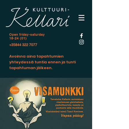
Open f
riday-saturday
18-24 (01)
+35844 322 7077
Avoinna aina tapahtumien
yhteydessä tuntia ennen ja tunti
tapahtuman jälkeen.