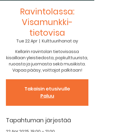
Ravintolassa:
Visamunkki-
tietovisa
Tue 22 Apr
  |  
Kulttuurihanat ay
Kellarin ravintolan tietovisassa
kisaillaan yleistiedosta, popkulttuurista,
ruoasta ja juomasta sekä musiikista.
Vapaa pääsy, voittajat palkitaan!
Takaisin etusivulle
Paluu
Tapahtuman järjestää
22 Apr 2025, 19:00 – 21:00