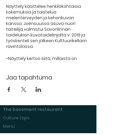
Näyttely käsittelee henkilökohtaisia
kokemuksia ja taistelua
mielenterveyden ja kehonkuvan
kanssa. Joensuussa asuva nuori
taiteilija valmistui Savonlinnan
taidelukion kuvataidelinjalta v. 2019 ja
työskenteli sen jälkeen Kulttuurikellarin
ravintolassa.
-Näyttely kertoo siitä, millaista on
nousta pohjalta ja mikä sinne
päätymiseen on johtanut. Mutta myös
siitä, että itsensä voi löytää uudelleen
Jaa tapahtuma
ja kuinka iso merkitys läheisten tuella
on. Riisun itseni maalausten kautta
verhoista, joiden taakse ennen
piilouduin, kertoo Hartikainen.
The basement restaurant
-Viimeisen kuluneen vuoden aikana
olen löytänyt uudelleen paitsi itseni,
Culture taps
myös kykyni luoda taidetta suoraan
Menu
sydämestä. Taide on keino ilmaista
itseäni, ja toivon että jokainen voi