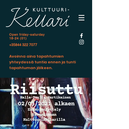
Open f
riday-saturday
18-24 (01)
+35844 322 7077
Avoinna aina tapahtumien
yhteydessä tuntia ennen ja tunti
tapahtuman jälkeen.