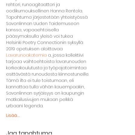
rehtori, runoagitaattori ja 
oodikumouksellinen Hanna Rentola. 
Tapahtuma järjestetään yhteistyössä 
Savonlinnan Uuden Taidemuseon 
kanssa, vapaaehtoisella 
pääsymaksulla yleisö voi tukea 
Helsinki Poetry Connectionin syksyllä 
2019 opetuksen aloittavaa 
Lavarunoakatemia
 a, jossa kollektiivi 
tarjoaa vaihtoehtoista lavarunouden 
korkeakoulutusta ja työpajatoimintaa 
esittävästä runoudesta kiinnostuneille.
Tämä ilta ei tule toistumaan, eli 
kannattaa tulla vähän kauempaakin, 
Savonlinnan syrjäisyys on kaupungin 
matkailusivujen mukaan pelkkä 
urbaani legenda.
Lisää...
Jaa tapahtuma