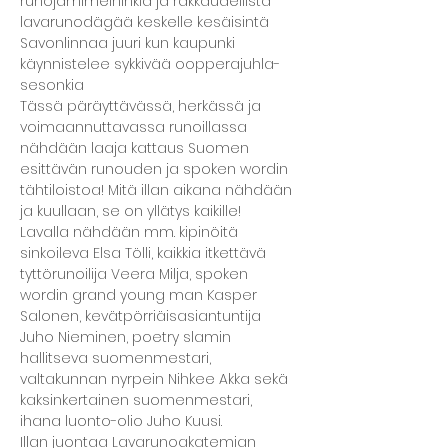
runojamimeininkiä ja rakkaudellista 
lavarunodägää keskelle kesäisintä 
Savonlinnaa juuri kun kaupunki 
käynnistelee sykkivää oopperajuhla-
sesonkia
Tässä päräyttävässä, herkässä ja 
voimaannuttavassa runoillassa 
nähdään laaja kattaus Suomen 
esittävän runouden ja spoken wordin 
tähtiloistoa! Mitä illan aikana nähdään 
ja kuullaan, se on yllätys kaikille!
Lavalla nähdään mm. kipinöitä 
sinkoileva Elsa Tölli, kaikkia itkettävä 
tyttörunoilija Veera Milja, spoken 
wordin grand young man Kasper 
Salonen, kevätpörriäisasiantuntija 
Juho Nieminen, poetry slamin 
hallitseva suomenmestari, 
valtakunnan nyrpein Nihkee Akka sekä 
kaksinkertainen suomenmestari, 
ihana luonto-olio Juho Kuusi. 
Illan juontaa Lavarunoakatemian 