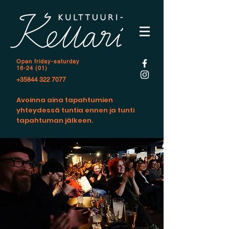
Open f
riday-saturday
18-24 (01)
+35844 322 7077
Avoinna aina tapahtumien
yhteydessä tuntia ennen ja tunti
tapahtuman jälkeen.