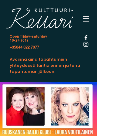
Open f
riday-saturday
18-24 (01)
+35844 322 7077
Avoinna aina tapahtumien
yhteydessä tuntia ennen ja tunti
tapahtuman jälkeen.