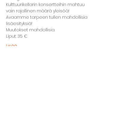
Kulttuurikellarin konsertteihin mahtuu 
vain rajallinen määrä yleisöä! 
Avaamme tarpeen tullen mahdollisia 
lisäesityksiä!
Muutokset mahdollisia.
Liput: 35 €
Lisää...
Jaa tapahtuma
The basement restaurant
Culture taps
Menu
Proceedings
Space reservation