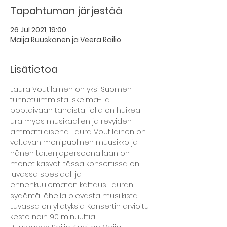
Tapahtuman järjestää
26 Jul 2021, 19:00
Maija Ruuskanen ja Veera Railio
Lisätietoa
Laura Voutilainen on yksi Suomen 
tunnetuimmista iskelmä- ja 
poptaivaan tähdistä, jolla on huikea 
ura myös musikaalien ja revyiden 
ammattilaisena. Laura Voutilainen on 
valtavan monipuolinen muusikko ja 
hänen taiteilijapersoonallaan on 
monet kasvot; tässä konsertissa on 
luvassa spesiaali ja 
ennenkuulematon kattaus Lauran 
sydäntä lähellä olevasta musiikista. 
Luvassa on yllätyksiä. Konsertin arvioitu 
kesto noin 90 minuuttia.