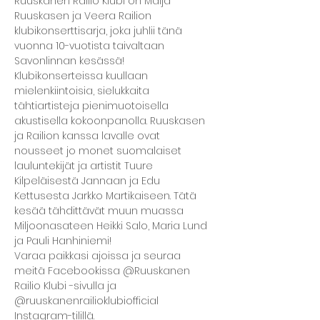
Ruuskanen Railio Klubi on Maija 
Ruuskasen ja Veera Railion 
klubikonserttisarja, joka juhlii tänä 
vuonna 10-vuotista taivaltaan 
Savonlinnan kesässä! 
Klubikonserteissa kuullaan 
mielenkiintoisia, sielukkaita 
tähtiartisteja pienimuotoisella 
akustisella kokoonpanolla. Ruuskasen 
ja Railion kanssa lavalle ovat 
nousseet jo monet suomalaiset 
lauluntekijät ja artistit Tuure 
Kilpeläisestä Jannaan ja Edu 
Kettusesta Jarkko Martikaiseen. Tätä 
kesää tähdittävät muun muassa 
Miljoonasateen Heikki Salo, Maria Lund 
ja Pauli Hanhiniemi!
Varaa paikkasi ajoissa ja seuraa 
meitä Facebookissa @Ruuskanen 
Railio Klubi -sivulla ja 
@ruuskanenrailioklubiofficial 
Instagram-tilillä.