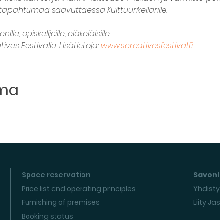
apahtumaa saavuttaessa Kulttuurikellarille.

le, opiskelijoille, eläkeläisille
ves Festivalia. Lisätietoja: 
www.screativesfestival.fi
uma
Space reservation
Savonli
Price list and operating principles
Yhdisty
Furnishing of premises
Liity Jä
Booking status