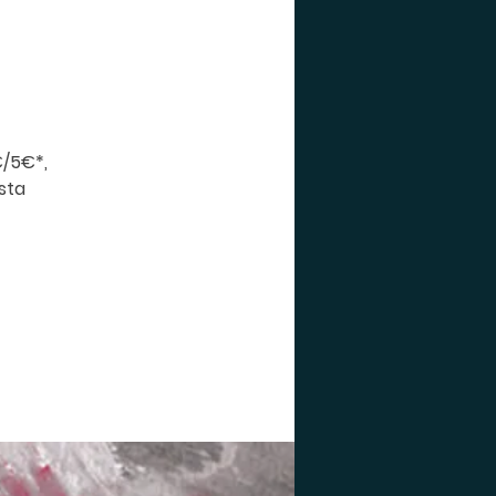
€/5€*,
ista