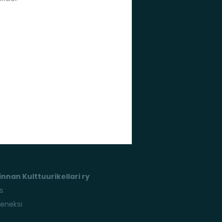
nnan Kulttuurikellari ry
s
seneksi