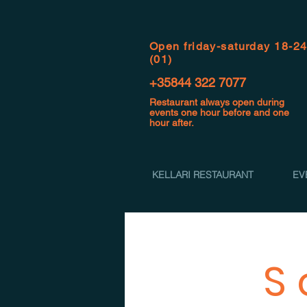
Open f
riday-saturday 18-2
(01)
+35844 322 7077
Restaurant always open during
events one hour before and one
hour after.
KELLARI RESTAURANT
EV
S 