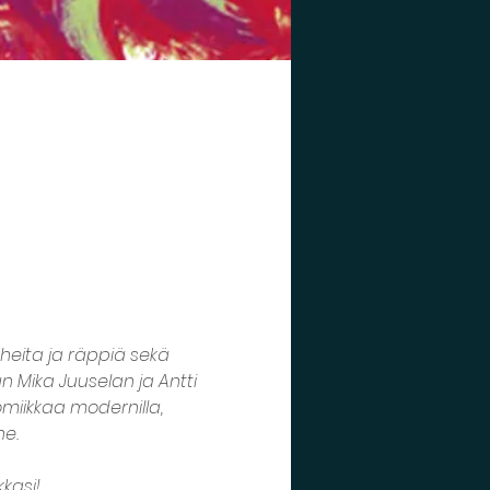
uheita ja räppiä sekä 
n Mika Juuselan ja Antti 
iikkaa modernilla, 
e.

asi!
