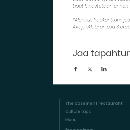
Liput lunastetaan ennen t
*Alennus Pääkonttorin jäsenil
Avajaisklubi on osa S creati
Jaa tapaht
The basement restaurant
Culture taps
Menu
Proceedings