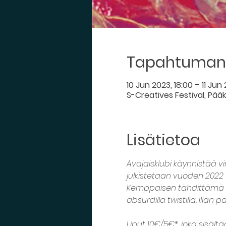
Tapahtuman 
10 Jun 2023, 18:00 – 11 Jun 
S-Creatives Festival, Pääk
Lisätietoa
Avajaisklubi käynnistää vi
julkistetaan vuoden 2022 
Kemppaisen tähdittämä Th
absurdilla twistillä. Illa
Liput 10€/5€*, joka sisält