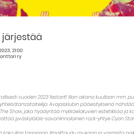
järjestää
2023, 21:00
onttori ry
rallisesti vuoden 2023 festarit! Illan aikana kuullaan mm. p
yhteisötanssitaiteilija. Avajaisklubin pääesityksenä nähdää
e Show, joka hyödyntää mykkäelokuvien estetiikkaa ja kom
n päättää jyväskyläläis-savonlinnalainen rock-yhtye Cyan Ston
ää koko illan tarjonnan. Ilmoittaudu mukaan ja varmista paikk