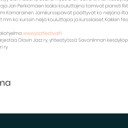
taja Jari Perkiömäen lisäksi kouluttajina toimivat pianisti Rii
i Kämäräinen. Jamikurssipäivät päättyvät ko. neljänä iltan
 mm. ko. kurssin neljä kouluttajaa ja kurssilaiset. Kaikkiin fe
aliohjelma: 
www.jazzfestival.fi
järjestää Olavin Jazz ry, yhteistyössä Savonlinnan kesäylio
 ry.
uma