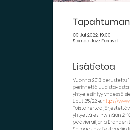
Tapahtuman 
09 Jul 2022, 19:00
Saimaa Jazz Festival
Lisätietoa
Vuonna 2013 perustettu 1
perinnettä uudistavasta s
yhtye esiintyy yhdessä sie
Liput 25/22 e. 
https://www.
Toista kertaa järjestettävä
yhtyettä esiintymään 2.-10
päävierailijana Branden L
Saimaa Jazz Festivaaliin 