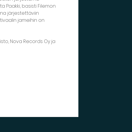
tta Paakki, basisti Filemon 
a järjestettäviin 
stivaalin jameihin on 
pisto, Nova Records Oy ja 