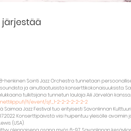
järjestää
8-henkinen Sointi Jazz Orchestra tunnetaan persoonallis
oundista ja ainutlaatuisista konserttikokonaisuuksista. Sai
lukkaana tulkitsijana tunnetun laulaja Aili Järvelän kanssa.
nettilippu.fi/fi/event/sjf_1-2-2-2-2-2-2-2
 Saimaa Jazz Festival tuo erityisesti Savonlinnan Kulttuurikel
.7.2022. Konserttipäivistä viisi huipentuu yleisölle avoimiin
ewis (USA).
liittyy olennaisena osana myös 6.-9.7. Savonlinnan kesäylio