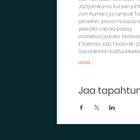
Jazzjamikurssi. Kurssin joh
von Numers ja rumpali Tom
jameihin, joissa musisoivat
yleisöllä vapaa pääsy.
Lisätietoa ja koko festiva
II Saimaa Jazz Festivalin 
Savonlinnan kulttuurikellari
Lisää...
Jaa tapaht