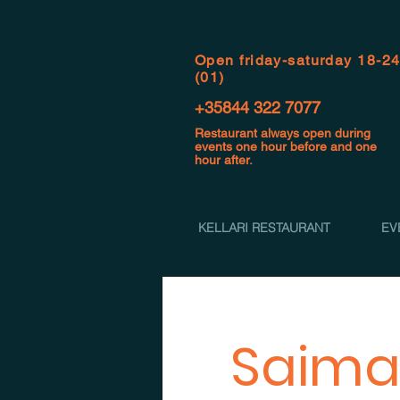
Open f
riday-saturday 18-2
(01)
+35844 322 7077
Restaurant always open during
events one hour before and one
hour after.
KELLARI RESTAURANT
EV
Saimaa