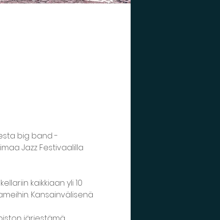
esta big band -
maa Jazz Festivaalilla 
lariin kaikkiaan yli 10 
 jameihin. Kansainvälisenä 
piston järjestämä 